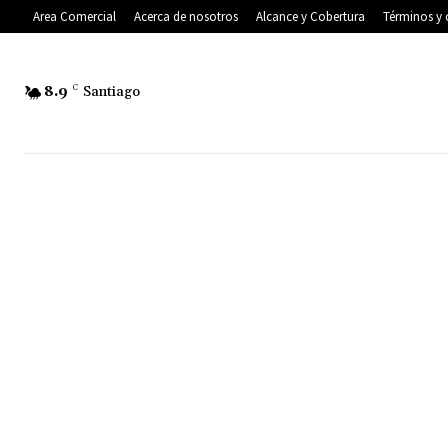
Area Comercial
Acerca de nosotros
Alcance y Cobertura
Términos y 
8.9
C
Santiago