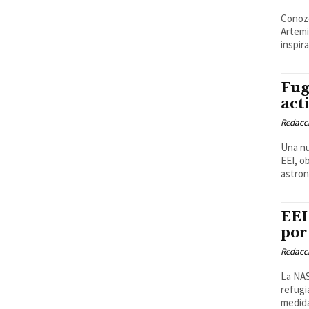
Conozc
Artemi
inspira
Fug
act
Redacci
Una nu
EEI, o
astron
EEI
por
Redacci
La NAS
refugi
medid