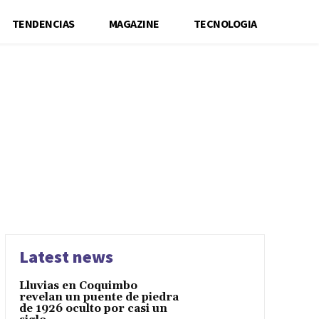
TENDENCIAS
MAGAZINE
TECNOLOGIA
N
ANIMALES
ARMADA
ARQUEOLOGÍA
ARQUITECTURA
STO
BANCA
BANCOS
BIOGRAFÍAS
BOLSA
BOLSAS
VISIÓN
CIUDADES
CLIMA
COMBUSTIBLES
COMERCIO
TOS INTERNACIONALES
CONSTRUCCIÓN
CONSUMO
EPORTES
DERECHOS HUMANOS
DESASTRES NATURALES
S
ELECTRÓNICA
EMBAJADAS
EMERGENCIAS
EMPLEO
ESPORTS
ESTILO DE VIDA
ÉTICA
EVENTOS
FAMILIA
ÚTBOL
FUTEBOL
Latest news
Lluvias en Coquimbo
revelan un puente de piedra
de 1926 oculto por casi un