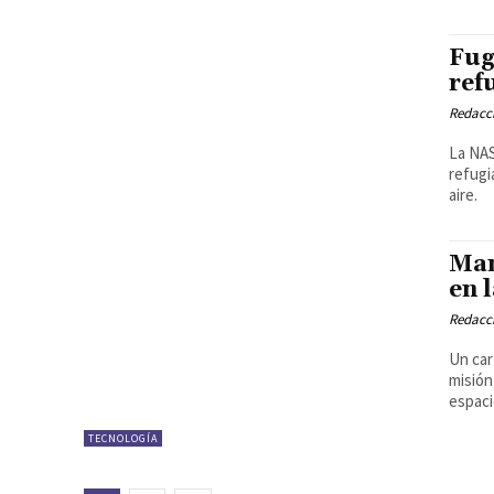
Fug
ref
Redacci
La NAS
refugi
aire.
Mam
en 
Redacci
Un car
misión
espaci
TECNOLOGÍA