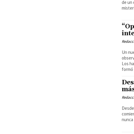
de un 
mister
“Op
int
Redacci
Un nue
observ
Los ha
formó 
Des
más
Redacci
Desde 
comien
nunca 