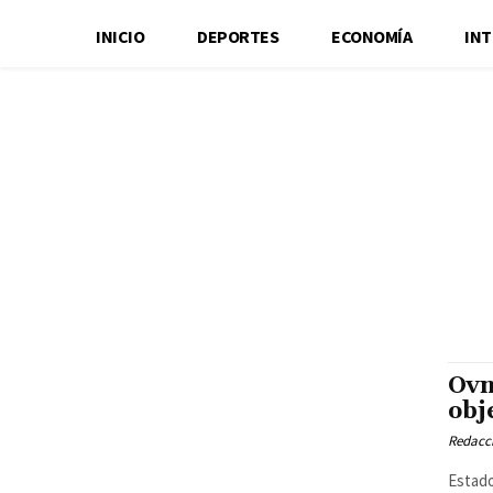
INICIO
DEPORTES
ECONOMÍA
IN
ACCESIBILIDAD
ACCIDENTES
ADMINISTRAÇÃO PÚBLICA
ARTES
ARTES ESCÉNICAS
ATLETISMO
AUTOMOBILIS
CÁRCELES
CATÁSTROFES
CELEBRIDADES
CEMENTERIO
COMERCIO ELECTRÓNICO
COMERCIO EXTERIOR
COM
CORRUPCIÓN
CRIMEN ORGANIZADO
CRÍMENES
CRÓNI
DIPLOMACIA
DOCUMENTAL
ECONOMÍA
ECONOMÍA Y F
EMPRENDIMIENTO
EMPRESARIOS
EMPRESAS
ENERGÍ
FAMOSOS
FARÁN
Ovn
obj
Redacci
Estado