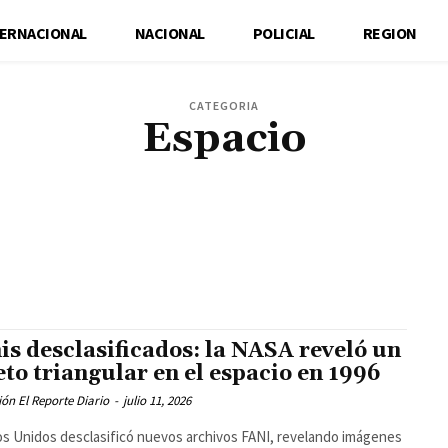
TERNACIONAL
NACIONAL
POLICIAL
REGION
CATEGORIA
Espacio
ADMINISTRACIÓN PÚBLICA
ADUANAS
AEROPUERTOS
AGRICULTURA
ALIMENTACIÓ
MO
AUTOMÓVILES
AUTOMOVILISMO
AUTOPISTAS
AYUDA HUMANITARIA
BALONCE
S
CIBERCRIMEN
CIBERSEGURIDAD
CIENCIA
CIENCIA FICCIÓN
CINE
CINE Y TELE
ERCIO INTERNACIONAL
CÓMICS
COMUNIDAD
CONCIERTOS
CONFLICTOS
CONFLIC
CA ROJA
DEFENSA
DELINCUENCIA
DELITOS
DELITOS SEXUALES
DEMOGRAFÍA
D
INANZAS
EDIFICIOS
EDUCACIÓN
ELECCIONES
ELECTRICIDAD
ELECTRODOMÉSTICO
A
ENTRETENIMIENTO
ESCÁNDALOS
ESPACIO PÚBLICO
ESPECTÁCULOS
ESPORTES
DULA
FERROCARRILES
FIESTAS
FINANZAS
FÍSICA
FOTOGRAFÍA
FRONTERAS
F
is desclasificados: la NASA reveló un
eto triangular en el espacio en 1996
ón El Reporte Diario
-
julio 11, 2026
s Unidos desclasificó nuevos archivos FANI, revelando imágenes