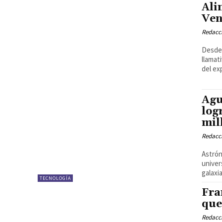
Ali
Ven
Redacci
Desde 
llamat
del ex
Agu
log
mil
Redacci
Astrón
univer
galaxia
TECNOLOGÍA
Fra
que
Redacci