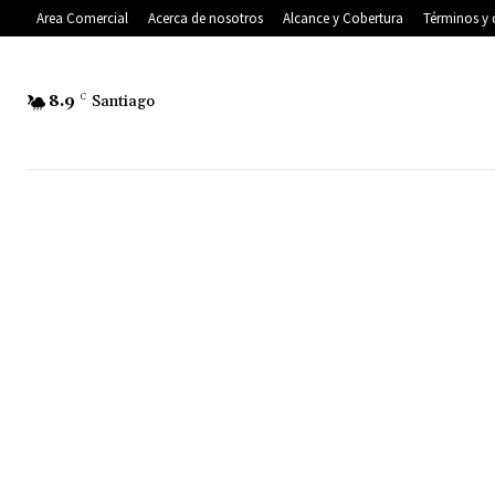
Area Comercial
Acerca de nosotros
Alcance y Cobertura
Términos y 
8.9
C
Santiago