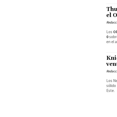
Thu
el 
Redacci
Los
O
0
sob
en el 
Kni
ven
Redacci
Los Ne
sólido
Este.