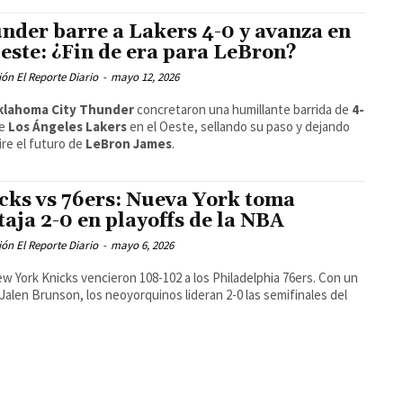
nder barre a Lakers 4-0 y avanza en
Oeste: ¿Fin de era para LeBron?
ón El Reporte Diario
-
mayo 12, 2026
klahoma City Thunder
concretaron una humillante barrida de
4-
re
Los Ángeles Lakers
en el Oeste, sellando su paso y dejando
aire el futuro de
LeBron James
.
cks vs 76ers: Nueva York toma
taja 2-0 en playoffs de la NBA
ón El Reporte Diario
-
mayo 6, 2026
w York Knicks vencieron 108-102 a los Philadelphia 76ers. Con un
 Jalen Brunson, los neoyorquinos lideran 2-0 las semifinales del