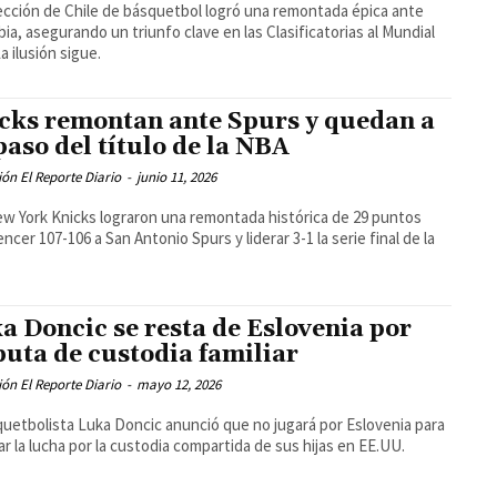
ección de Chile de básquetbol logró una remontada épica ante
ia, asegurando un triunfo clave en las Clasificatorias al Mundial
a ilusión sigue.
cks remontan ante Spurs y quedan a
paso del título de la NBA
ón El Reporte Diario
-
junio 11, 2026
w York Knicks lograron una remontada histórica de 29 puntos
encer 107-106 a San Antonio Spurs y liderar 3-1 la serie final de la
a Doncic se resta de Eslovenia por
puta de custodia familiar
ón El Reporte Diario
-
mayo 12, 2026
quetbolista Luka Doncic anunció que no jugará por Eslovenia para
zar la lucha por la custodia compartida de sus hijas en EE.UU.