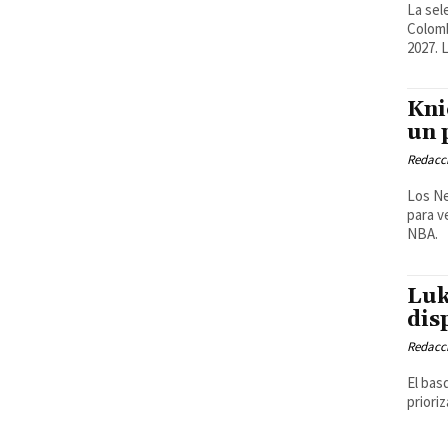
La sel
Colomb
2027. L
Kni
un 
Redacci
Los Ne
para v
NBA.
Luk
dis
Redacci
El bas
priori