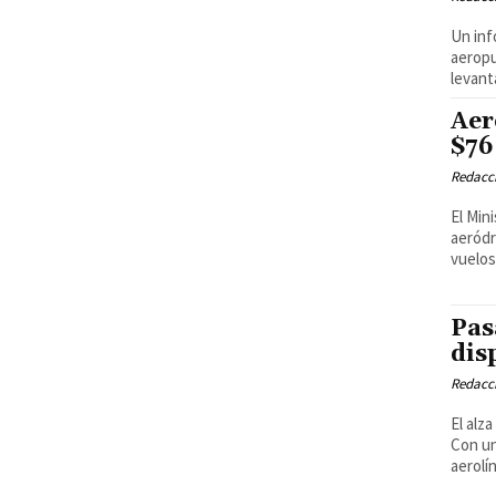
Un inf
aeropu
levant
Aer
$76
Redacci
El Min
aeródr
vuelos
Pas
dis
Redacci
El alz
Con un
aerolí