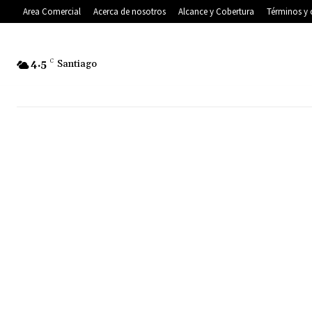
Area Comercial
Acerca de nosotros
Alcance y Cobertura
Términos y 
4.5
C
Santiago