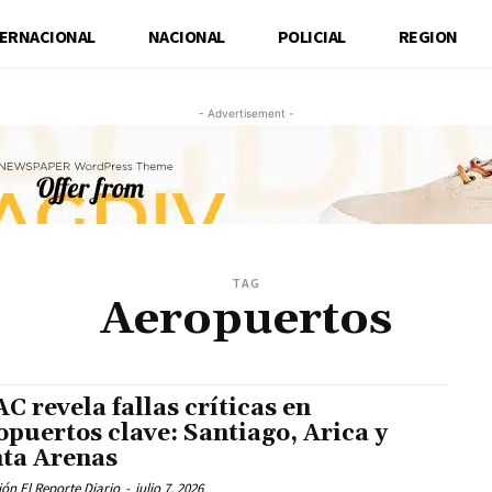
TERNACIONAL
NACIONAL
POLICIAL
REGION
- Advertisement -
TAG
Aeropuertos
C revela fallas críticas en
opuertos clave: Santiago, Arica y
ta Arenas
ón El Reporte Diario
-
julio 7, 2026