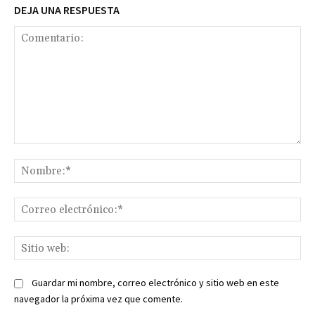
DEJA UNA RESPUESTA
Comentario:
No
Co
ele
Sit
we
Guardar mi nombre, correo electrónico y sitio web en este
navegador la próxima vez que comente.