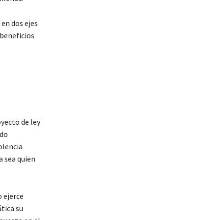
 en dos ejes
beneficios
oyecto de ley
ido
olencia
a sea quien
o ejerce
tica su