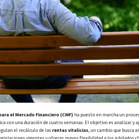
ara el Mercado Financiero (CMF)
ha puesto en marcha un proce
ca con una duración de cuatro semanas. El objetivo es analizar y aj
gulan el recálculo de las
rentas vitalicias
, un cambio que busca a
gislaciones vigentes y ofrecer mayor flexibilidad a los jubilados c