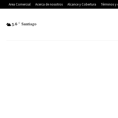
Area Comercial
Acerca de nosotros
Alcance y Cobertura
Términos y 
5.6
C
Santiago