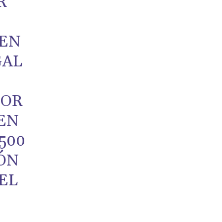
R
 EN
GAL
POR
EN
.500
IÓN
EL