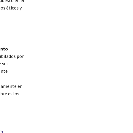
puesto en el
ios éticos y
ento
ubilados por
e sus
ente.
ctamente en
obre estos