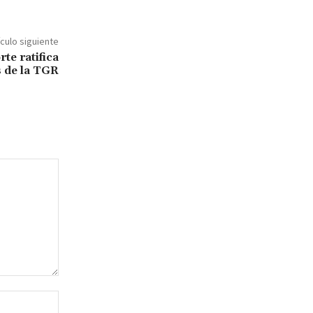
ículo siguiente
te ratifica
 de la TGR
Sitio
web: