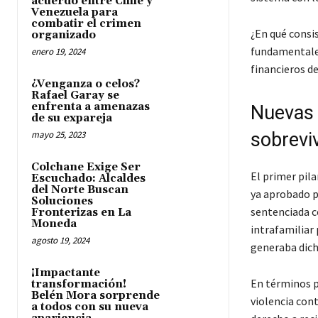
acuerdo entre Chile y
Venezuela para
combatir el crimen
¿En qué consi
organizado
fundamentales
enero 19, 2024
financieros d
¿Venganza o celos?
Rafael Garay se
enfrenta a amenazas
Nuevas 
de su expareja
mayo 25, 2023
sobrevi
Colchane Exige Ser
El primer pila
Escuchado: Alcaldes
del Norte Buscan
ya aprobado p
Soluciones
sentenciada c
Fronterizas en La
Moneda
intrafamiliar 
agosto 19, 2024
generaba dich
¡Impactante
En términos pr
transformación!
Belén Mora sorprende
violencia con
a todos con su nueva