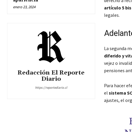
apariencia
derecho a rec
enero 23, 2024
artículo 5 bis
legales.
Adelant
La segunda m
diferido y vi
vejez o invali
pensiones ant
Redacción El Reporte
Diario
Para hacer ef
https://reportediario.cl
el
sistema S
ajustes, el or