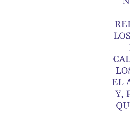
N
RE
LO
CA
LO
EL 
Y,
QU