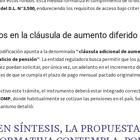
ibir estos fondos. Esta medida formaliza el cumplimiento de lo dis
 del D.L. N°3.500
, endureciendo los requisitos de acceso bajo criter
os en la cláusula de aumento diferido
odificación apunta a la denominada
“cláusula adicional de aum
talicio de pensión”
. La entidad reguladora busca permitir que los j
dez puedan solicitar, por única vez, un adelanto en el incremento d
es de que se cumpla el plazo de pago mensual pactado originalm
ectivo este trámite, el instrumento deberá estar integrado corre
COMP
, donde habitualmente se cotizan las pensiones en el país. S
ganismo detalló:
EN SÍNTESIS, LA PROPUESTA