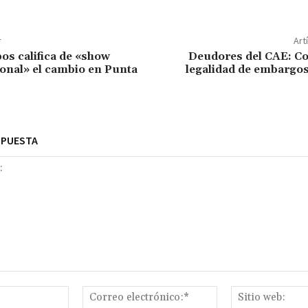
r
Art
s califica de «show
Deudores del CAE: Cor
onal» el cambio en Punta
legalidad de embargos
SPUESTA
Nombre:*
Correo
electrónico:*