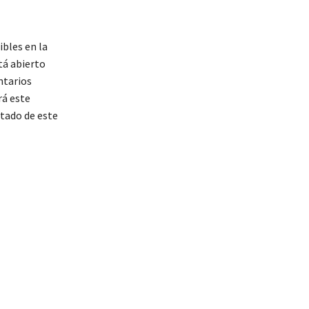
bles en la
tá abierto
ntarios
rá este
ltado de este