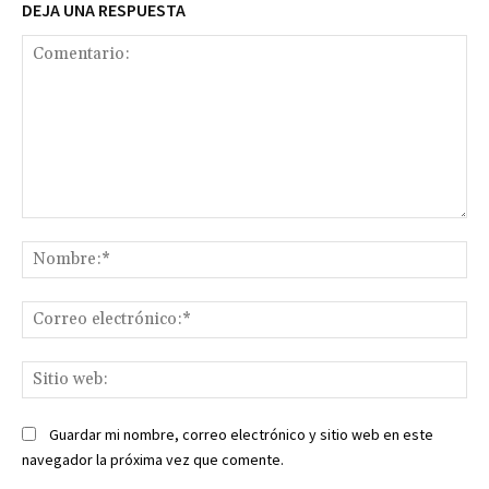
DEJA UNA RESPUESTA
Comentario:
No
Co
ele
Sit
we
Guardar mi nombre, correo electrónico y sitio web en este
navegador la próxima vez que comente.