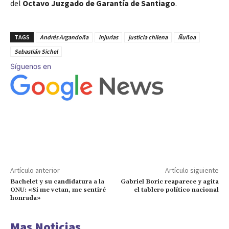
del
Octavo Juzgado de Garantía de Santiago
.
TAGS
Andrés Argandoña
injurias
justicia chilena
Ñuñoa
Sebastián Sichel
Síguenos en
Artículo anterior
Artículo siguiente
Bachelet y su candidatura a la
Gabriel Boric reaparece y agita
ONU: «Si me vetan, me sentiré
el tablero político nacional
honrada»
Mas Noticias