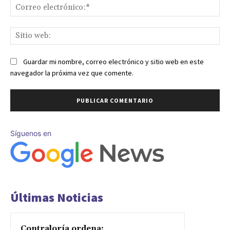
Co
ele
Sit
we
Guardar mi nombre, correo electrónico y sitio web en este
navegador la próxima vez que comente.
Síguenos en
Últimas Noticias
Contraloría ordena: