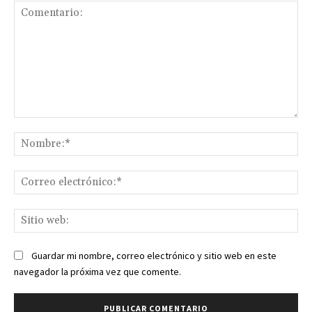
Comentario:
No
Co
ele
Sit
we
Guardar mi nombre, correo electrónico y sitio web en este
navegador la próxima vez que comente.