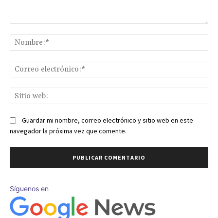
Comentario:
No
Co
ele
Sit
we
Guardar mi nombre, correo electrónico y sitio web en este
navegador la próxima vez que comente.
Síguenos en