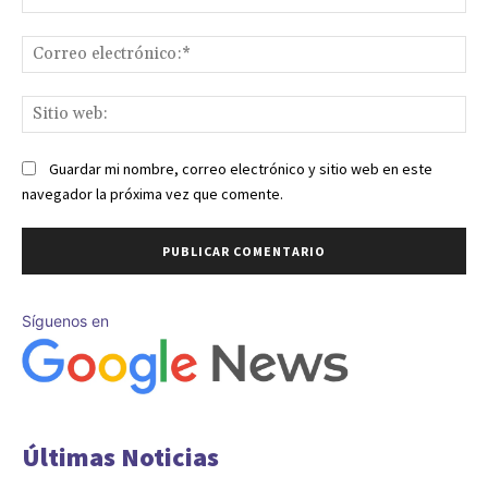
Co
ele
Sit
we
Guardar mi nombre, correo electrónico y sitio web en este
navegador la próxima vez que comente.
Síguenos en
Últimas Noticias