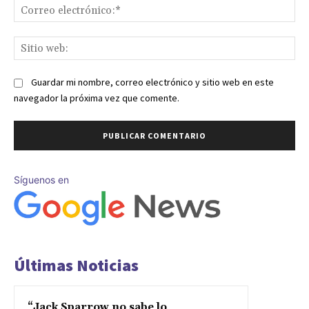
Co
ele
Sit
we
Guardar mi nombre, correo electrónico y sitio web en este
navegador la próxima vez que comente.
Síguenos en
Últimas Noticias
“Jack Sparrow no sabe lo