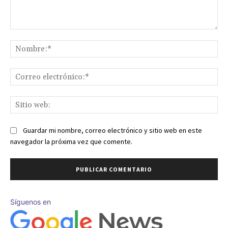
Comentario:
No
Co
ele
Sit
we
Guardar mi nombre, correo electrónico y sitio web en este
navegador la próxima vez que comente.
Síguenos en