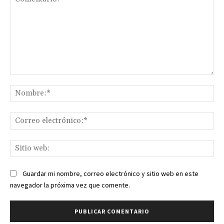
Comentario:
No
Co
ele
Sit
we
Guardar mi nombre, correo electrónico y sitio web en este
navegador la próxima vez que comente.