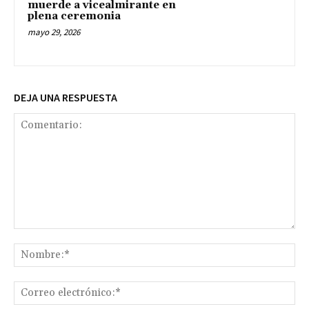
muerde a vicealmirante en
plena ceremonia
mayo 29, 2026
DEJA UNA RESPUESTA
Comentario:
No
Co
ele