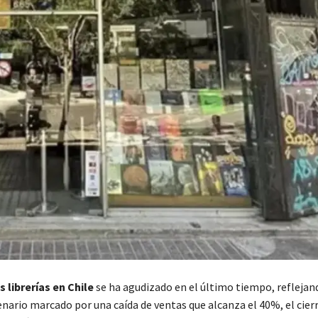
as librerías en Chile
se ha agudizado en el último tiempo, reflejan
nario marcado por una caída de ventas que alcanza el 40%, el cierr