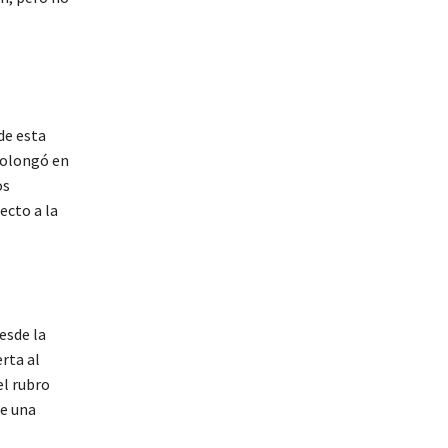
de esta
prolongó en
os
ecto a la
desde la
rta al
el rubro
de una