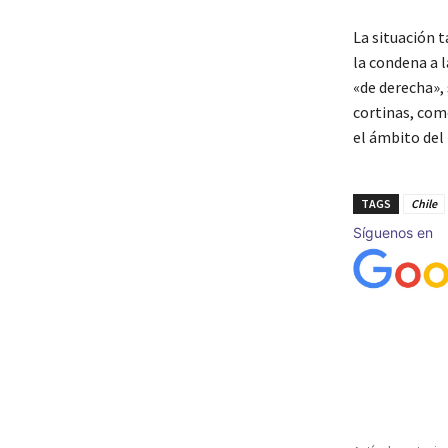
La situación 
la condena a 
«de derecha»,
cortinas, com
el ámbito del 
TAGS
Chile
Síguenos en
Cuota