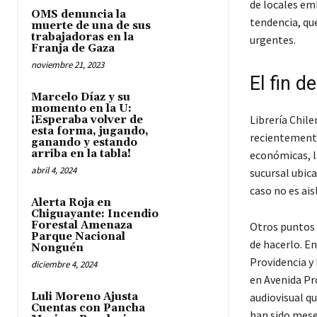
de locales em
OMS denuncia la
tendencia, que
muerte de una de sus
trabajadoras en la
urgentes.
Franja de Gaza
noviembre 21, 2023
El fin d
Marcelo Díaz y su
momento en la U:
Librería Chil
¡Esperaba volver de
esta forma, jugando,
recientemente 
ganando y estando
arriba en la tabla!
económicas, la
abril 4, 2024
sucursal ubic
caso no es ai
Alerta Roja en
Chiguayante: Incendio
Forestal Amenaza
Otros puntos 
Parque Nacional
de hacerlo. E
Nonguén
Providencia y 
diciembre 4, 2024
en Avenida Pr
Luli Moreno Ajusta
audiovisual q
Cuentas con Pancha
han sido mese