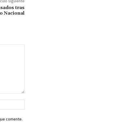
ículo siguiente
lsados tras
io Nacional
Sitio
web:
 que comente.