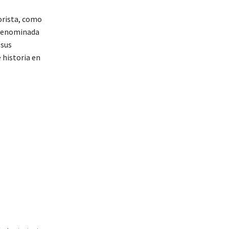
orista, como
l denominada
 sus
 historia en