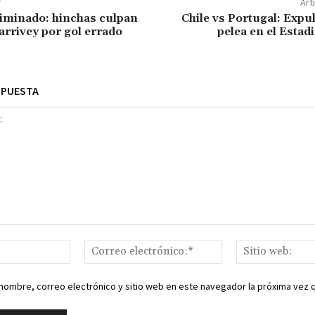
r
Art
liminado: hinchas culpan
Chile vs Portugal: Expu
arrivey por gol errado
pelea en el Estad
SPUESTA
Nombre:*
Correo
electrónico:*
nombre, correo electrónico y sitio web en este navegador la próxima vez