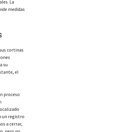
les. La
 pide medidas
s
sus cortinas
iones
a su
stante, el
en proceso
n
localizado
n un registro
s a cerrar,
n, pero no