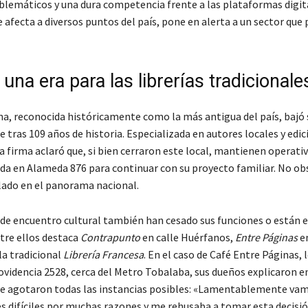
blemáticos y una dura competencia frente a las plataformas digita
 afecta a diversos puntos del país, pone en alerta a un sector que
e una era para las librerías tradicionale
ena, reconocida históricamente como la más antigua del país, bajó 
tras 109 años de historia. Especializada en autores locales y edic
 firma aclaró que, si bien cerraron este local, mantienen operativ
ada en Alameda 876 para continuar con su proyecto familiar. No ob
slado en el panorama nacional.
de encuentro cultural también han cesado sus funciones o están 
ntre ellos destaca
Contrapunto
en calle Huérfanos,
Entre Páginas
e
la tradicional
Librería Francesa
. En el caso de Café Entre Páginas, 
ovidencia 2528, cerca del Metro Tobalaba, sus dueños explicaron e
ue agotaron todas las instancias posibles: «Lamentablemente vamo
s difíciles por muchas razones y me rehusaba a tomar esta decisió