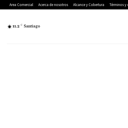
Area Comercial
Acerca de nosotros
Alcance y Cobertura
Términos y 
11.2
C
Santiago