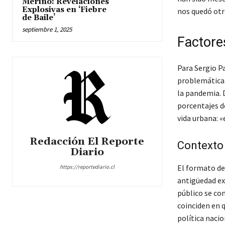
Merino: Revelaciones
Explosivas en ‘Fiebre
nos quedó otr
de Baile’
septiembre 1, 2025
Factores
Para Sergio Pa
problemática t
la pandemia. 
porcentajes d
vida urbana: «
Redacción El Reporte
Contexto 
Diario
El formato de 
https://reportediario.cl
antigüedad ex
público se con
coinciden en q
política nacio