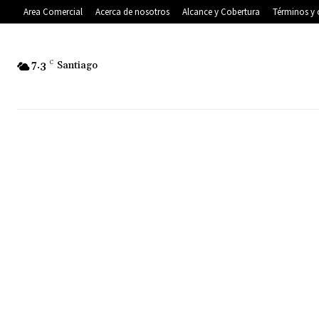
Area Comercial
Acerca de nosotros
Alcance y Cobertura
Términos y 
7.3
C
Santiago