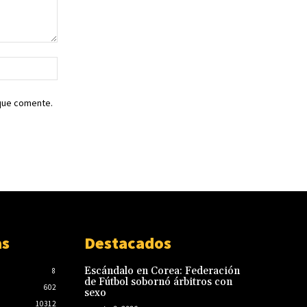
Sitio
web:
 que comente.
as
Destacados
Escándalo en Corea: Federación
8
de Fútbol sobornó árbitros con
602
sexo
10312