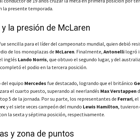
 al conductor de 19 años cruzar la meta en primera posición por te
n la presente temporada.
o y la presión de McLaren
fue sencilla para el líder del campeonato mundial, quien debió resis
edio de los monoplazas de
McLaren
. Finalmente,
Antonelli
logró 
el inglés
Lando Norris
, que obtuvo el segundo lugar, y del austral
 completó el podio en la tercera posición.
 del equipo
Mercedes
fue destacado, logrando que el británico
Ge
zara el cuarto puesto, superando al neerlandés
Max Verstappen
d
 top 5 de la jornada. Por su parte, los representantes de
Ferrari
, e
erc
y el siete veces campeón del mundo
Lewis Hamilton
, tuvieron
on la sexta y séptima posición, respectivamente.
as y zona de puntos