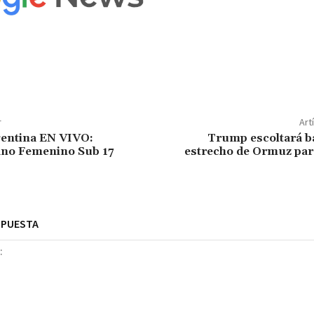
r
Art
gentina EN VIVO:
Trump escoltará ba
no Femenino Sub 17
estrecho de Ormuz para
SPUESTA