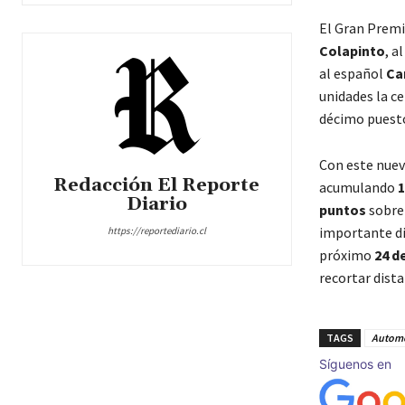
El Gran Premi
Colapinto
, a
al español
Ca
unidades la ce
décimo puest
Con este nuev
Redacción El Reporte
acumulando
1
Diario
puntos
sobr
importante di
https://reportediario.cl
próximo
24 d
recortar dist
TAGS
Automo
Síguenos en