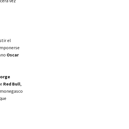
rcera vez
tir el
imponerse
iano
Oscar
orge
e
Red Bull
,
l monegasco
 que