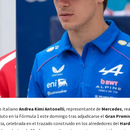
o italiano
Andrea Kimi Antonelli
, representante de
Mercedes
, re
uto en la Fórmula 1 este domingo tras adjudicarse el
Gran Premi
a, celebrada en el trazado construido en los alrededores del
Hard