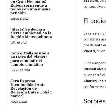
Stadium
, vio
en Gran Hermano!
Rubén sorprende a
consecutiva e
todos con una inusual
petición
agosto 5, 2023
El podi
¡Alerta! Se declara
La carrera no 
alerta ambiental en la
Región Metropolitana
constante as
julio 30, 2023
por delante d
Piastri
, quien
Cenco Malls se une a
La Hora del Planeta
para combatir el
El desempeño
cambio climático
Russell
alcan
marzo 22, 2024
quien cerró el
Charles Lecl
Jara Expresa
Incomodidad Ante
conformarse c
Revelación de
Relación Entre Tohá y
Marcel
Sorpres
mayo 9, 2025