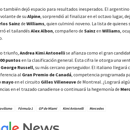
o también dejó espacio para resultados inesperados. El argentin
l volante de su
Alpine
, sorprendió al finalizar en el octavo lugar, d
rlos Sainz
de
Williams
, quien culminó noveno. La lista de quiene
rró el tailandés
Alex Albon
, compañero de
Sainz
en
Williams
, oc
o.
o triunfo,
Andrea Kimi Antonelli
se afianza como el gran candidato
00 puntos
en la clasificación general. Esta cifra le otorga una ven
e
George Russell
, su más cercano perseguidor. El italiano llegará 
ferencia al
Gran Premio de Canadá
, competencia programada pa
e mayo
en el circuito
Gilles Villeneuve
de Montreal. ¿Logrará algún
ancias en el trazado canadiense o continuará la hegemonía de
Mer
vilismo
Fórmula 1
GP de Miami
Kimi Antonelli
Mercedes