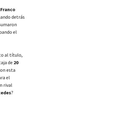
o
Franco
ejando detrás
s sumaron
upando el
 al título,
taja de
20
con esta
ra el
 rival
cedes
?