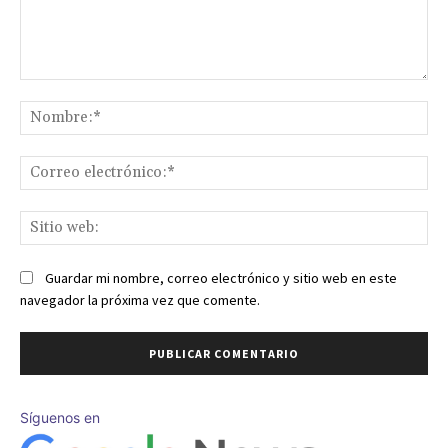
Comentario:
No
Co
ele
Sit
we
Guardar mi nombre, correo electrónico y sitio web en este
navegador la próxima vez que comente.
Síguenos en