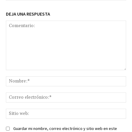
DEJA UNA RESPUESTA
Comentario:
No
Co
ele
Sit
we
Guardar mi nombre, correo electrónico y sitio web en este