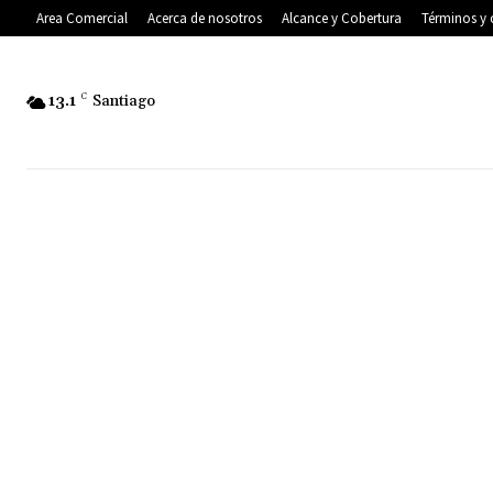
Area Comercial
Acerca de nosotros
Alcance y Cobertura
Términos y 
13.1
C
Santiago