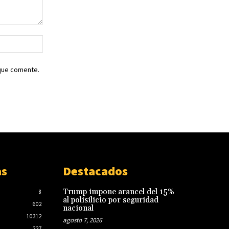
Sitio
web:
 que comente.
as
Destacados
Trump impone arancel del 15%
8
al polisilicio por seguridad
602
nacional
10312
agosto 7, 2026
227