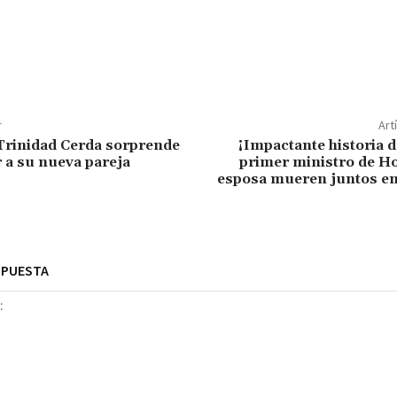
r
Art
 Trinidad Cerda sorprende
¡Impactante historia 
r a su nueva pareja
primer ministro de Ho
esposa mueren juntos en
SPUESTA