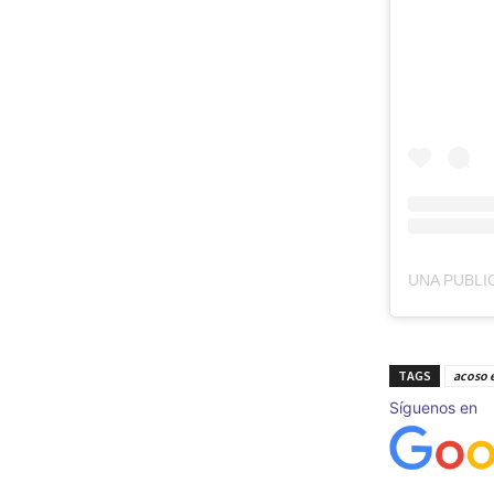
TAGS
acoso e
Síguenos en