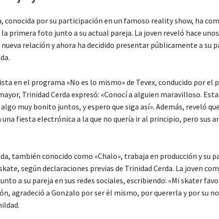
a, conocida por su participación en un famoso reality show, ha co
 la primera foto junto a su actual pareja. La joven reveló hace unos
 nueva relación y ahora ha decidido presentar públicamente a su p
da.
ista en el programa «No es lo mismo» de Tevex, conducido por el p
mayor, Trinidad Cerda expresó: «Conocí a alguien maravilloso. Es
algo muy bonito juntos, y espero que siga así». Además, reveló que
una fiesta electrónica a la que no quería ir al principio, pero sus a
da, también conocido como «Chalo», trabaja en producción y su 
 skate, según declaraciones previas de Trinidad Cerda. La joven com
unto a su pareja en sus redes sociales, escribiendo: «Mi skater favo
ón, agradeció a Gonzalo por ser él mismo, por quererla y por su n
ildad.