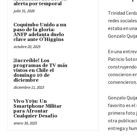
alerta por temporal
julio 31, 2026
Trinidad Cerd
redes sociales
Coquimbo Unido a un
estaba en una
paso de la gloria:
ANFP adelanta duelo
Gonzalo Quija
clave ante O’Higgins
octubre 20, 2025
En una entrev
Patricio Soto
¡Increíble! Los
programas de TV más
construyendo 
vistos en Chile el
conocieron en 
domingo 10 de
diciembre
convencieron.
diciembre 11, 2023
Gonzalo Quija
Vivo Y19s: Un
favorito es el
Smartphone Militar
para Afrontar
primera foto j
Cualquier Desafío
otra publicaci
enero 30, 2025
entrega y hum