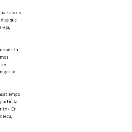
mpartido en
 días que
areja,
eriodista
tamos
 se
migas la
pasatiempo
partió la
rito». En
obleza,