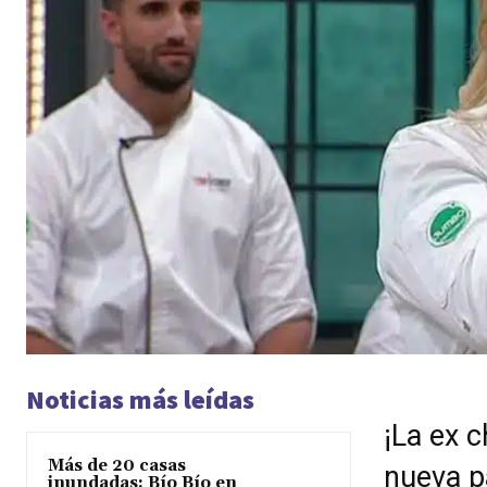
Noticias más leídas
¡La ex c
Más de 20 casas
nueva p
inundadas: Bío Bío en