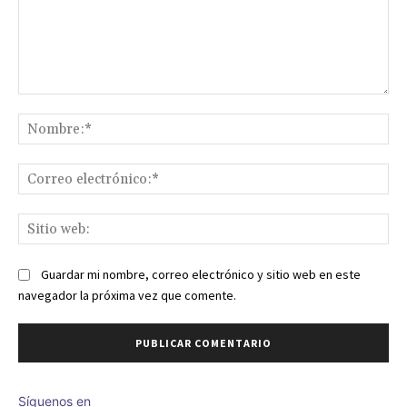
Comentario:
No
Co
ele
Sit
we
Guardar mi nombre, correo electrónico y sitio web en este
navegador la próxima vez que comente.
Síguenos en