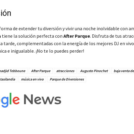
ión
forma de extender tu diversión y vivir una noche inolvidable con a
a
tiene la solución perfecta con
After Parque
. Disfruta de tus atra
ta tarde, complementadas con la energía de los mejores DJ en vivo,
ica e inigualable. ¡No te lo puedes perder!
adjid Tebboune
After Parque
atracciones
Augusto Pinochet
baja venta de
tasilandia
música en vivo
Parque de Diversiones