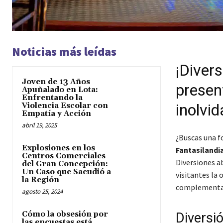
Noticias más leídas
¡Divers
Joven de 13 Años
presen
Apuñalado en Lota:
Enfrentando la
inolvid
Violencia Escolar con
Empatía y Acción
abril 19, 2025
¿Buscas una f
Explosiones en los
Fantasilandi
Centros Comerciales
Diversiones ab
del Gran Concepción:
Un Caso que Sacudió a
visitantes la 
la Región
complementad
agosto 25, 2024
Cómo la obsesión por
Diversi
las encuestas está