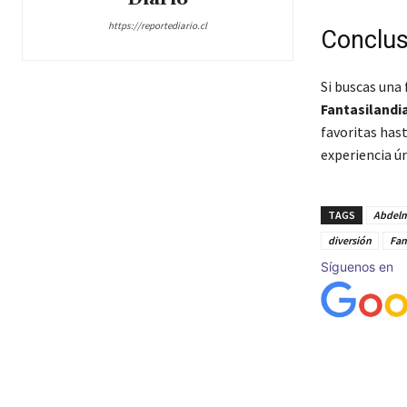
https://reportediario.cl
Conclus
Si buscas una 
Fantasilandi
favoritas has
experiencia ún
TAGS
Abdelm
diversión
Fan
Síguenos en
Cuota