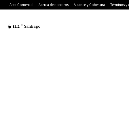
Area Comercial
Acerca de nosotros
Alcance y Cobertura
Términos y 
11.2
C
Santiago