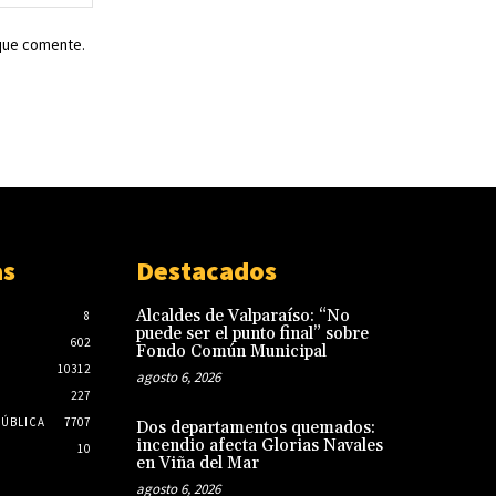
web:
 que comente.
as
Destacados
Alcaldes de Valparaíso: “No
8
puede ser el punto final” sobre
602
Fondo Común Municipal
10312
agosto 6, 2026
227
PÚBLICA
7707
Dos departamentos quemados:
incendio afecta Glorias Navales
10
en Viña del Mar
agosto 6, 2026