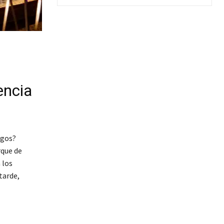
a
encia
igos?
rque de
 los
tarde,