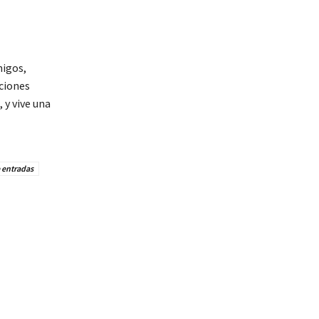
migos,
cciones
 y vive una
 entradas