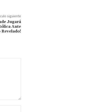
ículo siguiente
nde Jugará
tólica Ante
o Revelado!
Sitio