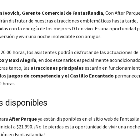
án Ivovich, Gerente Comercial de Fantasilandia
,
Con After Parque
drán disfrutar de nuestras atracciones emblemáticas hasta tarde,
s con la energía de los mejores DJ en vivo. Es una oportunidad p
versión y vivir una noche inolvidable con amigos.
s 20:00 horas, los asistentes podrán disfrutar de las actuaciones de
ox y Maxi Alegría
, en dos escenarios especialmente acondicionado
tras tanto, las
atracciones principales
estarán en funcionamient
 los
juegos de competencia y el Castillo Encantado
permanecer
0 horas.
s disponibles
para
After Parque
ya están disponibles en el sitio web de Fantasila
nicial a $21.990. ¡No te pierdas esta oportunidad de vivir una noch
sión en Fantasilandia!