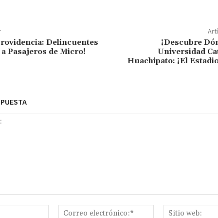
r
Art
Providencia: Delincuentes
¡Descubre Dó
 a Pasajeros de Micro!
Universidad Ca
Huachipato: ¡El Estadi
SPUESTA
Nombre:*
Correo