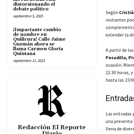
distorsionando el
debate político
Según
Cristi
septiembre 5, 2025
visitantes po
complementada
¡Impactante cambio
de nombre en
extender la di
Quilicura! Calle Jaime
Guzmán ahora se
llama Carmen Gloria
A partir de la
Quintana
Pesadilla, Pl
septiembre 11, 2023
ocasión. Mien
21:30 horas, y
hasta las 23:0
Entrada
Las entradas 
una preventa i
Redacción El Reporte
llena de diver
Diario