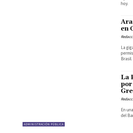
hoy.
Ara
en 
Redacci
La gig
permis
Brasil.
La 
por
Gre
Redacci
En una
del Ba
ADMINISTRACIÓN PÚBLICA