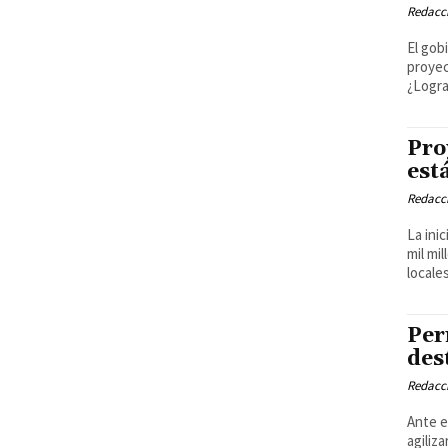
Redacci
El gob
proyec
¿Logra
Pro
est
Redacci
La ini
mil mi
locales
Per
des
Redacci
Ante e
agiliz