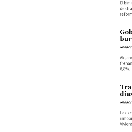
El bim
destra
reform
Gob
bur
Redacci
Alejan
frenan
6,8%.
Tra
día
Redacci
La exc
inmobi
Vivien