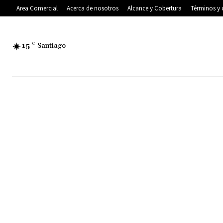
Area Comercial
Acerca de nosotros
Alcance y Cobertura
Términos y 
15
C
Santiago