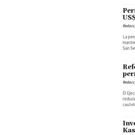
Per
US$
Redacci
La per
mantie
San Se
Ref
per
Redacci
El Eje
reduci
cautel
Inv
Kas