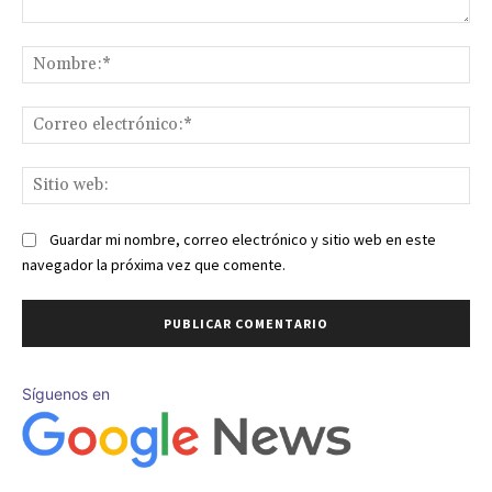
Comentario:
No
Co
ele
Sit
we
Guardar mi nombre, correo electrónico y sitio web en este
navegador la próxima vez que comente.
Síguenos en