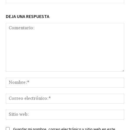
DEJA UNA RESPUESTA
Comentario:
No
Co
ele
Sit
we
Guardar mi nombre, correo electrónico y sitio web en este