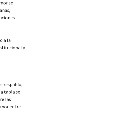
emor se
anas,
tuciones
o a la
stitucional y
de respaldo,
a tabla se
re las
emor entre