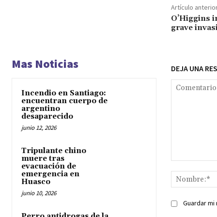
Artículo anterio
O’Higgins i
grave invasi
Mas Noticias
DEJA UNA RE
Incendio en Santiago:
encuentran cuerpo de
argentino
desaparecido
junio 12, 2026
Tripulante chino
muere tras
Comentario:
evacuación de
emergencia en
Huasco
junio 10, 2026
Guardar mi 
Perro antidrogas de la