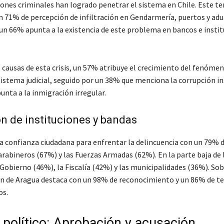
iones criminales han logrado penetrar el sistema en Chile. Este t
n 71% de percepción de infiltración en Gendarmería, puertos y adu
un 66% apunta a la existencia de este problema en bancos e insti
s causas de esta crisis, un 57% atribuye el crecimiento del fenómen
sistema judicial, seguido por un 38% que menciona la corrupción in
unta a la inmigración irregular.
n de instituciones y bandas
la confianza ciudadana para enfrentar la delincuencia con un 79% 
rabineros (67%) y las Fuerzas Armadas (62%). En la parte baja de l
Gobierno (46%), la Fiscalía (42%) y las municipalidades (36%). Sob
en de Aragua destaca con un 98% de reconocimiento y un 86% de t
os.
 político: Aprobación y acusación