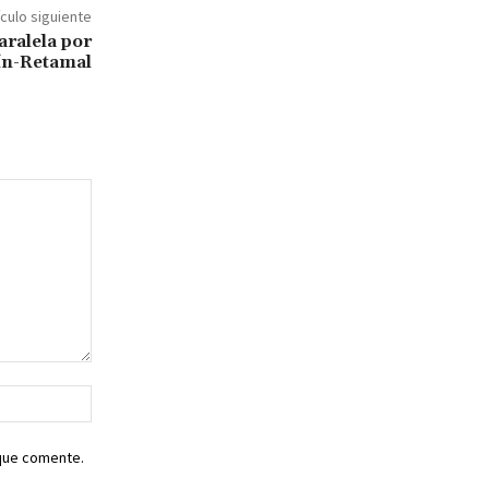
ículo siguiente
ralela por
ín-Retamal
Sitio
web:
 que comente.