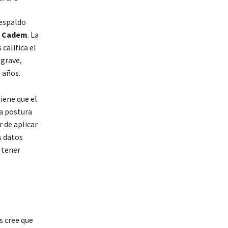
respaldo
a Cadem
. La
califica el
 grave,
 años.
iene que el
a postura
 de aplicar
s datos
 tener
s cree que