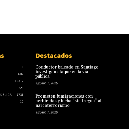
as
Destacados
Conductor baleado en Santiago:
8
investigan ataque en la vía
602
pública
10312
agosto 7, 2026
229
PÚBLICA
7731
Prometen fumigaciones con
herbicidas y lucha “sin tregua” al
10
narcoterrorismo
agosto 7, 2026