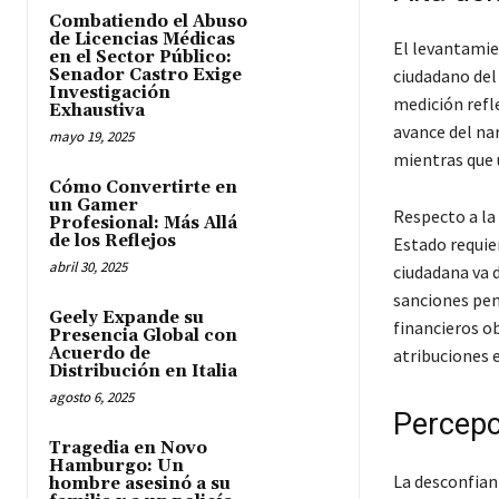
Combatiendo el Abuso
de Licencias Médicas
El levantami
en el Sector Público:
Senador Castro Exige
ciudadano del
Investigación
medición refle
Exhaustiva
avance del na
mayo 19, 2025
mientras que 
Cómo Convertirte en
un Gamer
Respecto a la
Profesional: Más Allá
de los Reflejos
Estado requie
abril 30, 2025
ciudadana va d
sanciones pen
Geely Expande su
financieros o
Presencia Global con
Acuerdo de
atribuciones e
Distribución en Italia
agosto 6, 2025
Percepci
Tragedia en Novo
Hamburgo: Un
La desconfian
hombre asesinó a su