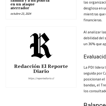
familia y a un policía
las organizac
en un ataque
desglosa en u
aterrador
octubre 23, 2024
mientras que 
financieras.
Al analizar la
debilidad del 
un 36% que ap
Evaluació
Redacción El Reporte
La PDI lidera 
Diario
seguida por Ca
https://reportediario.cl
posicionan el 
bandas, el Tr
los consultad
Balance