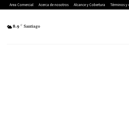
Area Comercial
Acerca de nosotros
Alcance y Cobertura
Términos y 
8.9
C
Santiago