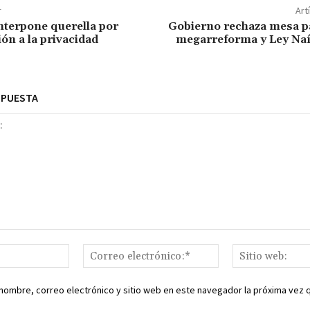
r
Art
nterpone querella por
Gobierno rechaza mesa pa
ón a la privacidad
megarreforma y Ley Na
SPUESTA
Nombre:*
Correo
electrónico:*
nombre, correo electrónico y sitio web en este navegador la próxima vez