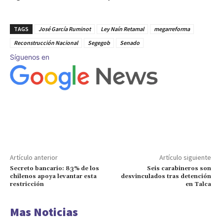
TAGS
José García Ruminot
Ley Naín Retamal
megarreforma
Reconstrucción Nacional
Segegob
Senado
Síguenos en
Artículo anterior
Artículo siguiente
Secreto bancario: 83% de los
Seis carabineros son
chilenos apoya levantar esta
desvinculados tras detención
restricción
en Talca
Mas Noticias