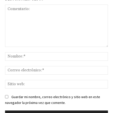
Comentario:
No
Co
ele
Sit
we
Guardar mi nombre, correo electrónico y sitio web en este
navegador la próxima vez que comente.