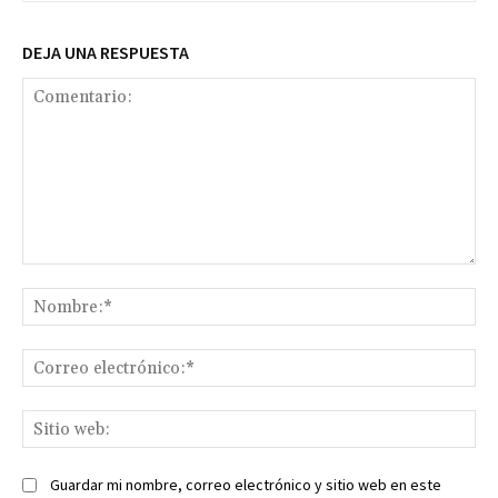
DEJA UNA RESPUESTA
Comentario:
No
Co
ele
Sit
we
Guardar mi nombre, correo electrónico y sitio web en este