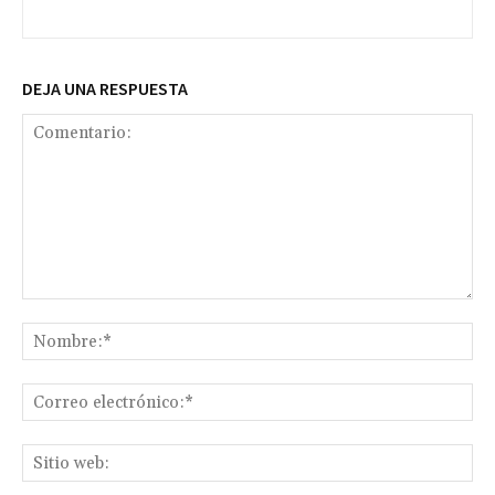
DEJA UNA RESPUESTA
Comentario:
No
Co
ele
Sit
we