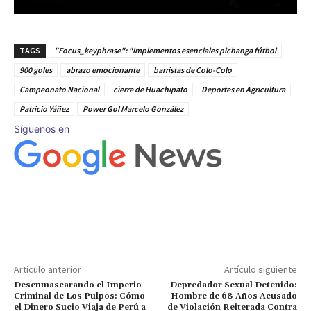
TAGS
"Focus_keyphrase": "implementos esenciales pichanga fútbol
900 goles
abrazo emocionante
barristas de Colo-Colo
Campeonato Nacional
cierre de Huachipato
Deportes en Agricultura
Patricio Yáñez
Power Gol Marcelo González
Síguenos en
Artículo anterior
Artículo siguiente
Desenmascarando el Imperio
Depredador Sexual Detenido:
Criminal de Los Pulpos: Cómo
Hombre de 68 Años Acusado
el Dinero Sucio Viaja de Perú a
de Violación Reiterada Contra