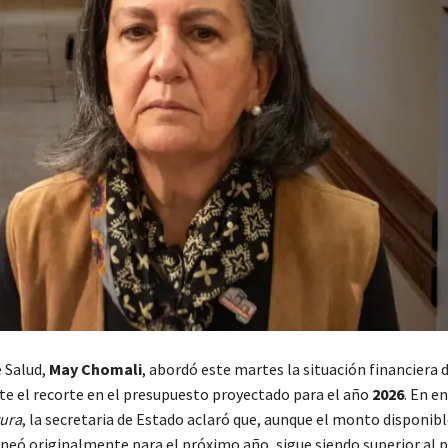
e Salud,
May Chomali
, abordó este martes la situación financiera d
nte el recorte en el presupuesto proyectado para el año
2026
. En e
tura
, la secretaria de Estado aclaró que, aunque el monto disponible
laneó originalmente para el próximo año, sigue siendo superior al