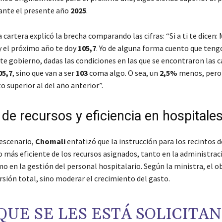
ante el presente año
2025
.
a cartera explicó la brecha comparando las cifras: “Si a ti te dicen: 
 el próximo año te doy
105,7
. Yo de alguna forma cuento que ten
e gobierno, dadas las condiciones en las que se encontraron las ca
05,7
, sino que van a ser
103
coma algo. O sea, un
2,5%
menos, pero
 superior al del año anterior”.
de recursos y eficiencia en hospitale
 escenario,
Chomali
enfatizó que la instrucción para los recintos d
o más eficiente de los recursos asignados, tanto en la administrac
o en la gestión del personal hospitalario. Según la ministra, el o
ersión total, sino moderar el crecimiento del gasto.
QUE SE LES ESTÁ SOLICITA