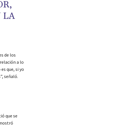
OR,
 LA
es de los
relación a lo
es que, si yo
”, señaló.
ió que se
 mostró