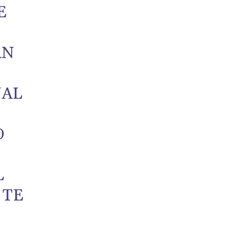
E
AN
NAL
O
L
 TE