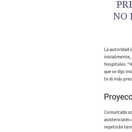
PR
NO 
La autoridad 
inicialmente, 
hospitales. “H
que se dijo in
te di más pre
Proyecc
Consultada sob
asistenciales 
repetirán tens