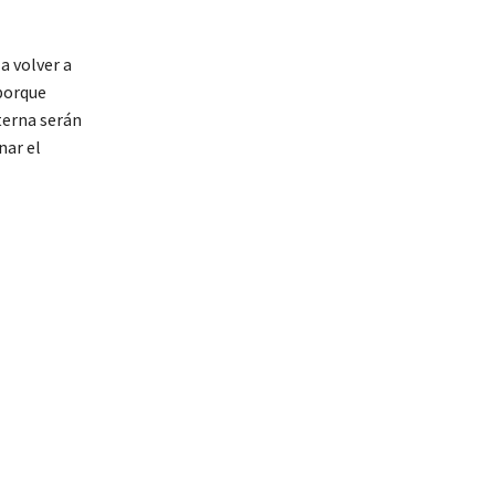
a volver a
porque
terna serán
nar el