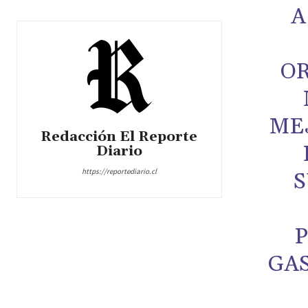
A
O
ME
Redacción El Reporte
Diario
https://reportediario.cl
S
GAS