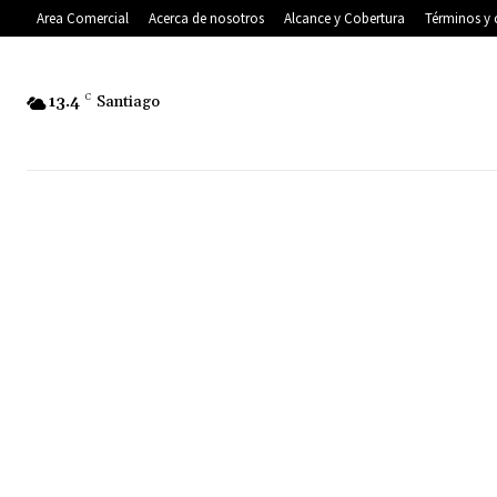
Area Comercial
Acerca de nosotros
Alcance y Cobertura
Términos y 
13.4
C
Santiago