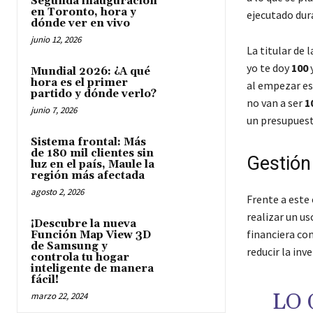
Segunda inauguración
en Toronto, hora y
ejecutado dur
dónde ver en vivo
junio 12, 2026
La titular de l
yo te doy
100
y
Mundial 2026: ¿A qué
hora es el primer
al empezar est
partido y dónde verlo?
no van a ser
1
junio 7, 2026
un presupuesto
Sistema frontal: Más
de 180 mil clientes sin
Gestión 
luz en el país, Maule la
región más afectada
agosto 2, 2026
Frente a este
realizar un us
¡Descubre la nueva
financiera com
Función Map View 3D
de Samsung y
reducir la inv
controla tu hogar
inteligente de manera
fácil!
LO 
marzo 22, 2024