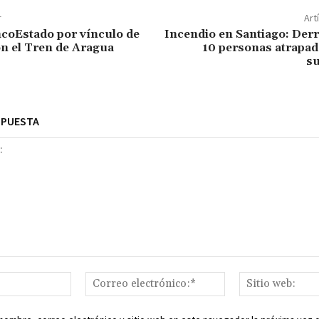
r
Art
coEstado por vínculo de
Incendio en Santiago: Der
on el Tren de Aragua
10 personas atrapad
s
SPUESTA
Nombre:*
Correo
electrónico:*