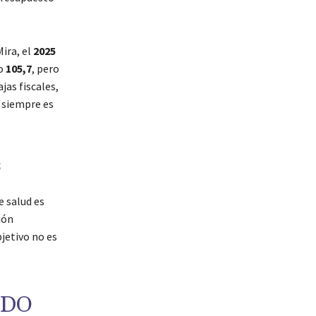
Mira, el
2025
go
105,7
, pero
jas fiscales,
 siempre es
s
e salud es
ión
bjetivo no es
NDO