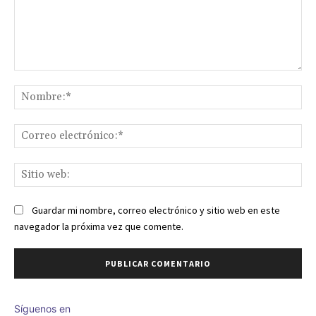
Comentario:
No
Co
ele
Sit
we
Guardar mi nombre, correo electrónico y sitio web en este
navegador la próxima vez que comente.
Síguenos en