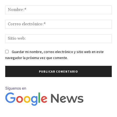
Comentario:
No
Co
ele
Sit
we
Guardar mi nombre, correo electrónico y sitio web en este
navegador la próxima vez que comente.
Síguenos en