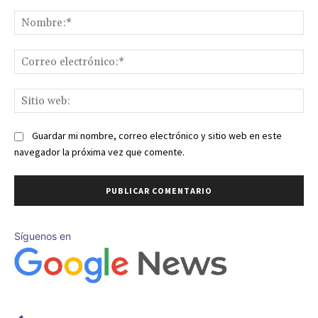
Comentario:
No
Co
ele
Sit
we
Guardar mi nombre, correo electrónico y sitio web en este
navegador la próxima vez que comente.
Síguenos en