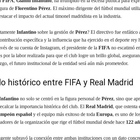
la
FIFA
,
Gianni Infantino
, ha irrumpido en la escena pública para expr
igura de
Florentino Pérez
. El máximo dirigente del fútbol mundial utili
estacar el impacto del actual timonel madridista en la industria.
ctamente
Infantino
sobre la gestión de
Pérez
? El directivo fue enfático 
contribución específica y la influencia que ha ejercido en el deporte rey 
vés de su cuenta de Instagram, el presidente de la
FIFA
no escatimó e
 por la labor realizada para que el club logre un brillo global, asegura
azgo, el futuro institucional de la entidad será aún más prometedor.
lo histórico entre FIFA y Real Madrid
Infantino
no solo se centró en la figura personal de
Pérez
, sino que ap
recalcar la importancia histórica del club. El
Real Madrid
, que ostenta 
ampeón español
y el equipo más exitoso de toda
Europa
, es uno de los
dores de la organización que rige el fútbol mundial desde hace
122 añ
igente subrayó la conexión entre ambas instituciones con un dato concre