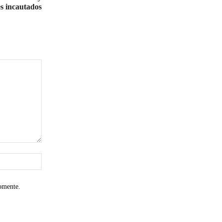
es incautados
Sitio
web:
omente.