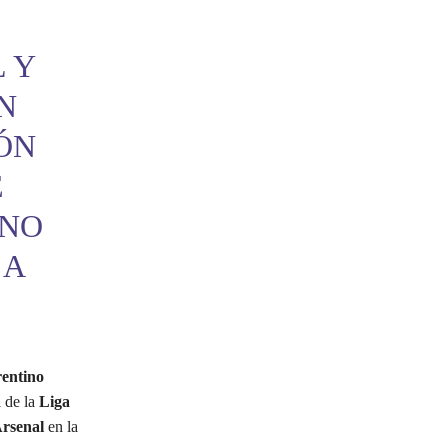
 Y
N
IÓN
E
ANO
 A
rentino
l de la
Liga
rsenal
en la