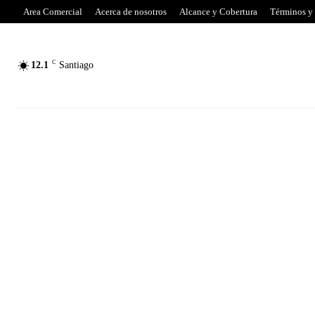
Area Comercial
Acerca de nosotros
Alcance y Cobertura
Términos y
C
12.1
Santiago