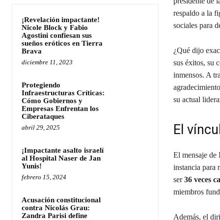
presidente de 
respaldo a la f
¡Revelación impactante!
sociales para d
Nicole Block y Fabio
Agostini confiesan sus
sueños eróticos en Tierra
¿Qué dijo exa
Brava
diciembre 11, 2023
sus éxitos, su 
inmensos. A tra
Protegiendo
agradecimientos
Infraestructuras Críticas:
su actual lider
Cómo Gobiernos y
Empresas Enfrentan los
Ciberataques
El víncu
abril 29, 2025
¡Impactante asalto israelí
El mensaje de
al Hospital Naser de Jan
Yunis!
instancia para 
febrero 15, 2024
ser
36 veces c
miembros funda
Acusación constitucional
contra Nicolás Grau:
Zandra Parisi define
Además, el dir