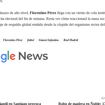
s.
arazo de alto nivel,
Florentino Pérez
llega con un viento de cola insti
cita electoral del fin de semana. Resta ver cómo reaccionará la masa soci
je de respaldo global emitido desde la cúspide del organismo rector del 
Florentino Pérez
fútbol
Gianni Infantino
Real Madrid
Art
antil en Santiago provoca
Robo de madera en Ñuble: 17