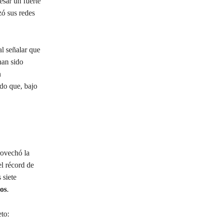
esar un fuerte
zó sus redes
al señalar que
han sido
n
ndo que, bajo
rovechó la
el récord de
 siete
os
.
to: