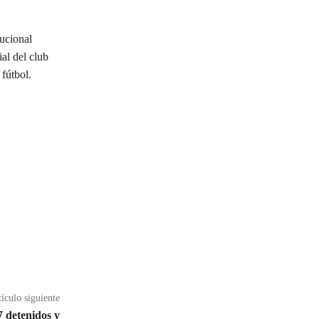
tucional
al del club
fútbol.
ículo siguiente
 detenidos y