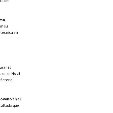
ra del
ima
en su
 técnica en
urar el
e en el
Heat
ácter al
noveno
en el
esultado que