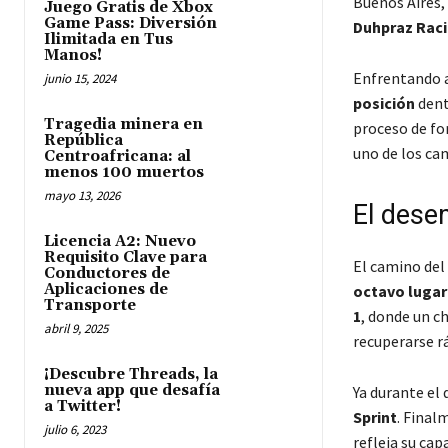
Buenos Aires,
Juego Gratis de Xbox
Game Pass: Diversión
Duhpraz Rac
Ilimitada en Tus
Manos!
Enfrentando a 
junio 15, 2024
posición
dent
Tragedia minera en
proceso de fo
República
uno de los ca
Centroafricana: al
menos 100 muertos
mayo 13, 2026
El dese
Licencia A2: Nuevo
Requisito Clave para
El camino del 
Conductores de
Aplicaciones de
octavo lugar
Transporte
1
, donde un c
abril 9, 2025
recuperarse r
¡Descubre Threads, la
nueva app que desafía
Ya durante el
a Twitter!
Sprint
. Final
julio 6, 2023
refleja su cap