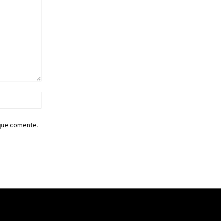
Sitio
web:
 que comente.