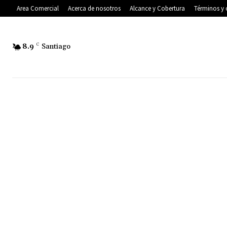
Area Comercial
Acerca de nosotros
Alcance y Cobertura
Términos y 
8.9
C
Santiago