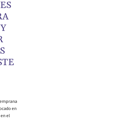
LES
RA
 Y
R
S
STE
 temprana
ocado en
en el