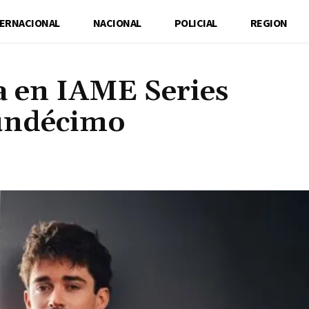
TERNACIONAL
NACIONAL
POLICIAL
REGION
a en IAME Series
 undécimo
Cuota