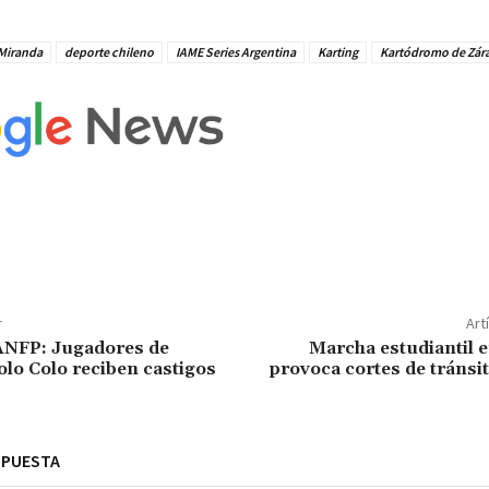
Miranda
deporte chileno
IAME Series Argentina
Karting
Kartódromo de Zár
r
Art
ANFP: Jugadores de
Marcha estudiantil 
olo Colo reciben castigos
provoca cortes de tránsit
SPUESTA