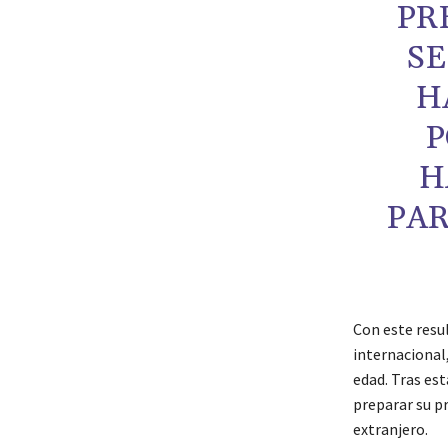
PR
SE
H
P
H
PAR
Con este resu
internacional
edad. Tras es
preparar su p
extranjero.