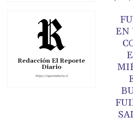
FU
EN 
C
E
Redacción El Reporte
MI
Diario
https://reportediario.cl
BU
FUI
SA