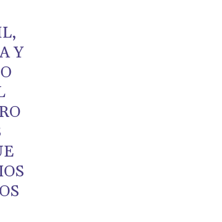
L,
A Y
CO
L
ERO
S
UE
MOS
OS