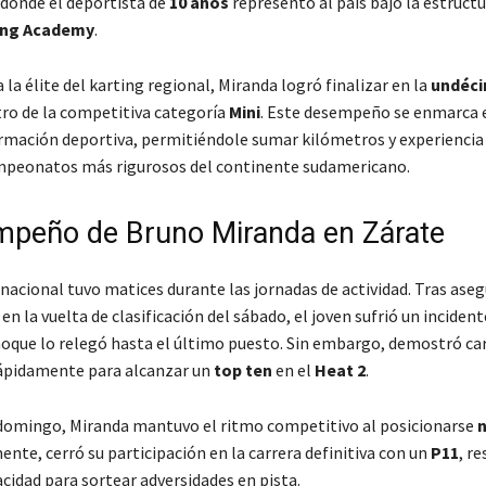
 donde el deportista de
10 años
representó al país bajo la estructu
ing Academy
.
la élite del karting regional, Miranda logró finalizar en la
undéc
ro de la competitiva categoría
Mini
. Este desempeño se enmarca 
rmación deportiva, permitiéndole sumar kilómetros y experiencia
mpeonatos más rigurosos del continente sudamericano.
mpeño de Bruno Miranda en Zárate
nacional tuvo matices durante las jornadas de actividad. Tras aseg
en la vuelta de clasificación del sábado, el joven sufrió un incident
hoque lo relegó hasta el último puesto. Sin embargo, demostró car
ápidamente para alcanzar un
top ten
en el
Heat 2
.
 domingo, Miranda mantuvo el ritmo competitivo al posicionarse
mente, cerró su participación en la carrera definitiva con un
P11
, r
acidad para sortear adversidades en pista.