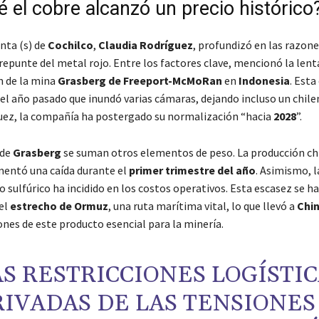
 el cobre alcanzó un precio histórico
nta (s) de
Cochilco
,
Claudia Rodríguez
, profundizó en las razone
repunte del metal rojo. Entre los factores clave, mencionó la lent
 de la mina
Grasberg de Freeport-McMoRan
en
Indonesia
. Esta
 el año pasado que inundó varias cámaras, dejando incluso un chilen
ez, la compañía ha postergado su normalización “hacia
2028
”.
 de
Grasberg
se suman otros elementos de peso. La producción ch
entó una caída durante el
primer trimestre del año
. Asimismo, l
o sulfúrico ha incidido en los costos operativos. Esta escasez se h
del
estrecho de Ormuz
, una ruta marítima vital, lo que llevó a
Chi
ones de este producto esencial para la minería.
AS RESTRICCIONES LOGÍSTI
IVADAS DE LAS TENSIONES