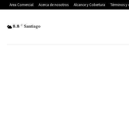
Area Comercial
Acerca de nosotros
Alcance y Cobertura
Términos y 
8.8
C
Santiago