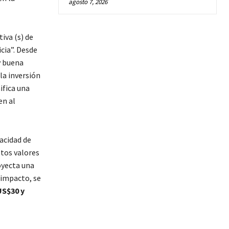
agosto 7, 2026
tiva (s) de
cia”. Desde
y buena
la inversión
ifica una
en al
acidad de
stos valores
oyecta una
 impacto, se
US$30 y