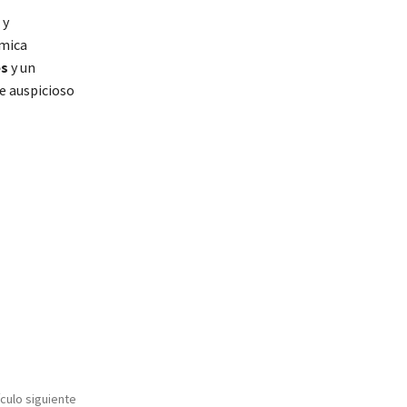
 y
mica
es
y un
te auspicioso
ículo siguiente