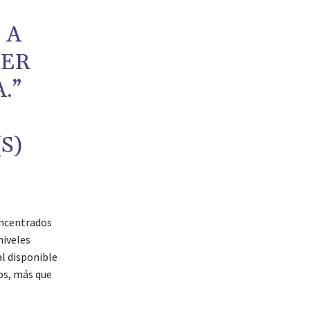
E
 A
NER
.”
S)
oncentrados
niveles
al disponible
dos, más que