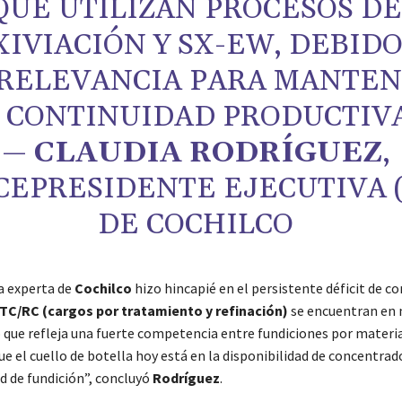
QUE UTILIZAN PROCESOS D
XIVIACIÓN Y SX-EW, DEBIDO
 RELEVANCIA PARA MANTE
 CONTINUIDAD PRODUCTIVA
—
CLAUDIA RODRÍGUEZ
,
CEPRESIDENTE EJECUTIVA (
DE COCHILCO
a experta de
Cochilco
hizo hincapié en el persistente déficit de c
TC/RC (cargos por tratamiento y refinación)
se encuentran en 
o que refleja una fuerte competencia entre fundiciones por materi
ue el cuello de botella hoy está en la disponibilidad de concentra
d de fundición”, concluyó
Rodríguez
.