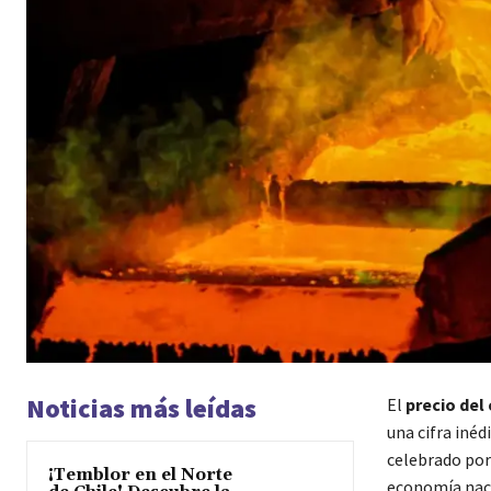
Noticias más leídas
El
precio del
una cifra iné
celebrado por
¡Temblor en el Norte
economía nacio