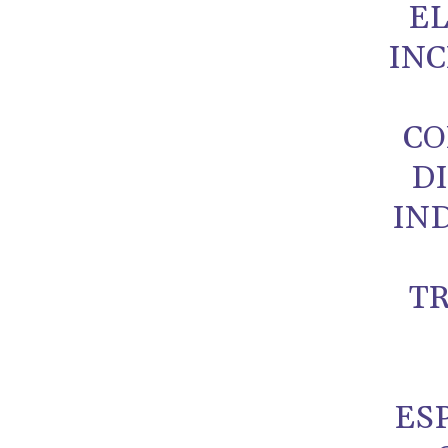
E
IN
CO
D
IND
T
ES