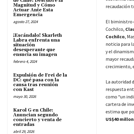
de Chile! Descubre la
Magnitud y Cómo
recaudación tr
Actuar Ante Esta
Emergencia
El biministro
agosto 27, 2024
Cochilco,
Cla
¡Escándalo! Skarleth
Cochilco
, Ma
Labra enfrenta una
noticia para 
situación
desesperante que
y el dinamismo
ensucia su imagen
mayor recauda
febrero 4, 2024
crecimiento, e
Expulsión de Frei de la
DC: qué pasa con la
La autoridad 
causa tras reunión
respuesta ent
con Kast
como “un indi
mayo 30, 2026
cartera de inv
Karol G en Chile:
estima que po
Anuncian segundo
US$40 millon
concierto y venta de
entradas
abril 29, 2026