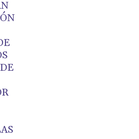
ÁN
IÓN
DE
OS
 DE
OR
LAS