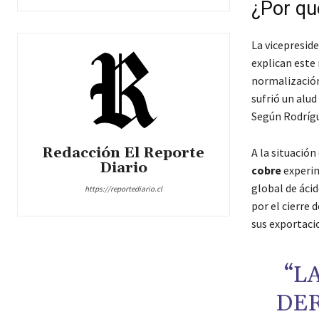
¿Por qué
La vicepreside
explican este 
normalización
sufrió un alud
Según Rodrígu
Redacción El Reporte
A la situación
Diario
cobre
experim
global de ácid
https://reportediario.cl
por el cierre 
sus exportaci
“L
DER