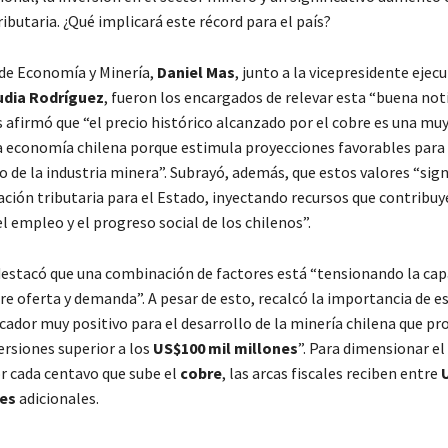
ibutaria. ¿Qué implicará este récord para el país?
 de Economía y Minería,
Daniel Mas
, junto a la vicepresidente ejecu
udia Rodríguez
, fueron los encargados de relevar esta “buena noti
s afirmó que “el precio histórico alcanzado por el cobre es una mu
la economía chilena porque estimula proyecciones favorables para 
 de la industria minera”. Subrayó, además, que estos valores “sign
ción tributaria para el Estado, inyectando recursos que contribuy
l empleo y el progreso social de los chilenos”.
destacó que una combinación de factores está “tensionando la cap
re oferta y demanda”. A pesar de esto, recalcó la importancia de e
cador muy positivo para el desarrollo de la minería chilena que pr
ersiones superior a los
US$100 mil millones
”. Para dimensionar el
r cada centavo que sube el
cobre
, las arcas fiscales reciben entre
es
adicionales.