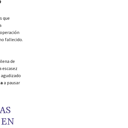
?
s que
a
 operación
o fallecido.
ilena de
a escasez
a agudizado
na
a pausar
CAS
 EN