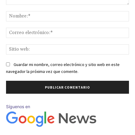
Comentario:
No
Co
ele
Sit
we
Guardar mi nombre, correo electrónico y sitio web en este
navegador la próxima vez que comente.
Síguenos en