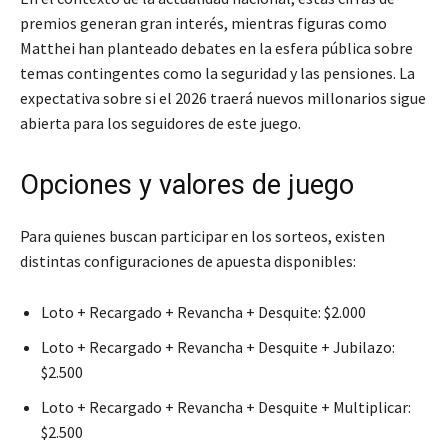
premios generan gran interés, mientras figuras como
Matthei han planteado debates en la esfera pública sobre
temas contingentes como la seguridad y las pensiones. La
expectativa sobre si el 2026 traerá nuevos millonarios sigue
abierta para los seguidores de este juego.
Opciones y valores de juego
Para quienes buscan participar en los sorteos, existen
distintas configuraciones de apuesta disponibles:
Loto + Recargado + Revancha + Desquite: $2.000
Loto + Recargado + Revancha + Desquite + Jubilazo:
$2.500
Loto + Recargado + Revancha + Desquite + Multiplicar:
$2.500