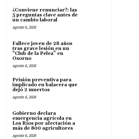
¿Conviene renunciar?: las
5 preguntas clave antes de
un cambio laboral
agosto 6, 2026
Fallece joven de 28 años
tras grave lesión en un
“Club de la Pelea” en
Osorno
agosto 6, 2026
Prisión preventiva para
implicado en balacera que
dejó 2 muertos
agosto 6, 2026
Gobierno declara
emergencia agrícola en
Los Ríos por afectación a
más de 800 agricultores
agosto 6, 2026