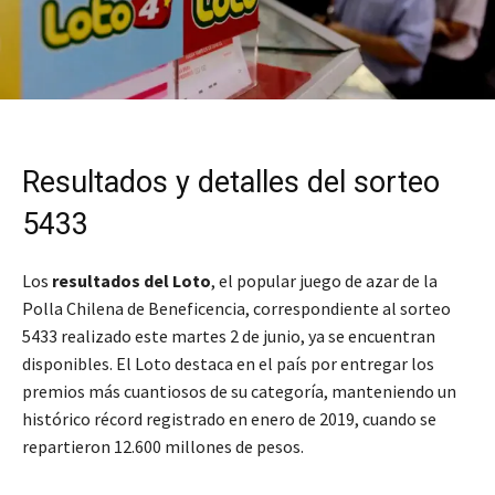
Resultados y detalles del sorteo
5433
Los
resultados del Loto
, el popular juego de azar de la
Polla Chilena de Beneficencia, correspondiente al sorteo
5433 realizado este martes 2 de junio, ya se encuentran
disponibles. El Loto destaca en el país por entregar los
premios más cuantiosos de su categoría, manteniendo un
histórico récord registrado en enero de 2019, cuando se
repartieron 12.600 millones de pesos.