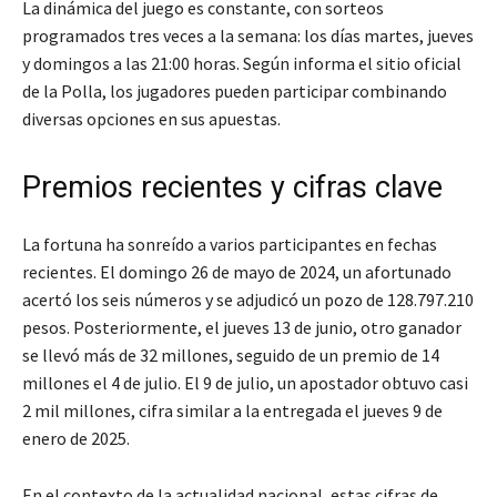
La dinámica del juego es constante, con sorteos
programados tres veces a la semana: los días martes, jueves
y domingos a las 21:00 horas. Según informa el sitio oficial
de la Polla, los jugadores pueden participar combinando
diversas opciones en sus apuestas.
Premios recientes y cifras clave
La fortuna ha sonreído a varios participantes en fechas
recientes. El domingo 26 de mayo de 2024, un afortunado
acertó los seis números y se adjudicó un pozo de 128.797.210
pesos. Posteriormente, el jueves 13 de junio, otro ganador
se llevó más de 32 millones, seguido de un premio de 14
millones el 4 de julio. El 9 de julio, un apostador obtuvo casi
2 mil millones, cifra similar a la entregada el jueves 9 de
enero de 2025.
En el contexto de la actualidad nacional, estas cifras de