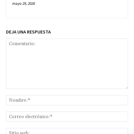
mayo 29, 2026
DEJA UNA RESPUESTA
Comentario:
No
Co
ele
Sit