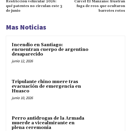
Restricción vehicular 2026:
Cárcel El Manzano: frustran
qué patentes no circulan este 3
fuga de reos que ocultaron
de junio
barrotes rotos
Mas Noticias
Incendio en Santiago:
encuentran cuerpo de argentino
desaparecido
junio 12, 2026
Tripulante chino muere tras
evacuación de emergencia en
Huasco
junio 10, 2026
Perro antidrogas de la Armada
muerde a vicealmirante en
plena ceremonia