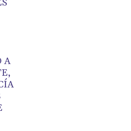
ES
.
 A
E,
CÍA
S
E