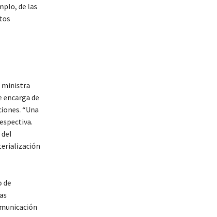
mplo, de las
ntos
a ministra
e encarga de
ciones. “Una
respectiva.
 del
terialización
o de
as
comunicación