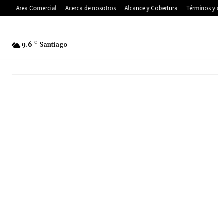
Area Comercial
Acerca de nosotros
Alcance y Cobertura
Términos y 
9.6
C
Santiago