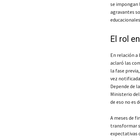
se impongan l
agravantes sol
educacionales
El rol e
En relación a 
aclaró las com
la fase previ
vez notificada
Depende de la 
Ministerio del
de eso no es d
A meses de fin
transformar s
expectativas 