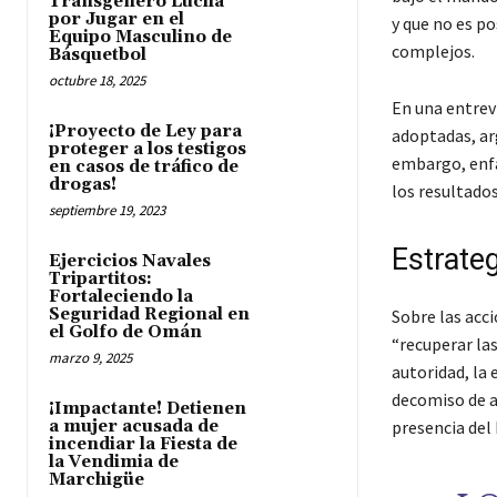
Transgénero Lucha
por Jugar en el
y que no es p
Equipo Masculino de
complejos.
Básquetbol
octubre 18, 2025
En una entrev
¡Proyecto de Ley para
adoptadas, ar
proteger a los testigos
embargo, enfa
en casos de tráfico de
drogas!
los resultado
septiembre 19, 2023
Estrateg
Ejercicios Navales
Tripartitos:
Fortaleciendo la
Seguridad Regional en
Sobre las ac
el Golfo de Omán
“recuperar las
marzo 9, 2025
autoridad, la 
decomiso de a
¡Impactante! Detienen
a mujer acusada de
presencia del
incendiar la Fiesta de
la Vendimia de
Marchigüe