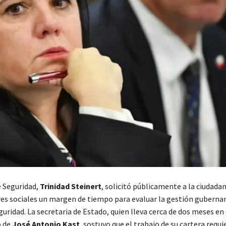
e Seguridad,
Trinidad Steinert
, solicitó públicamente a la ciudadaní
res sociales un margen de tiempo para evaluar la gestión gubern
uridad. La secretaria de Estado, quien lleva cerca de dos meses en 
o de
José Antonio Kast
, sostuvo que el trabajo de su cartera requi