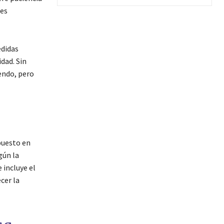
les
edidas
dad. Sin
endo, pero
puesto en
gún la
 incluye el
cer la