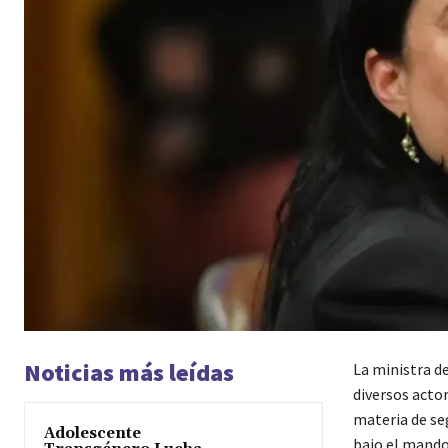
Noticias más leídas
La ministra d
diversos acto
materia de seg
Adolescente
bajo el mand