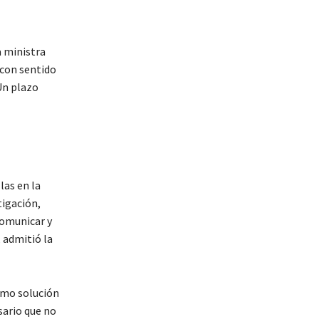
a ministra
 con sentido
Un plazo
las en la
tigación,
comunicar y
, admitió la
omo solución
sario que no