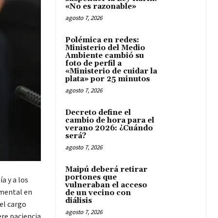
«No es razonable»
agosto 7, 2026
Polémica en redes:
Ministerio del Medio
Ambiente cambió su
foto de perfil a
«Ministerio de cuidar la
plata» por 25 minutos
agosto 7, 2026
Decreto define el
cambio de hora para el
verano 2026: ¿Cuándo
será?
agosto 7, 2026
Maipú deberá retirar
portones que
a y a los
vulneraban el acceso
amental en
de un vecino con
diálisis
el cargo
agosto 7, 2026
ere paciencia