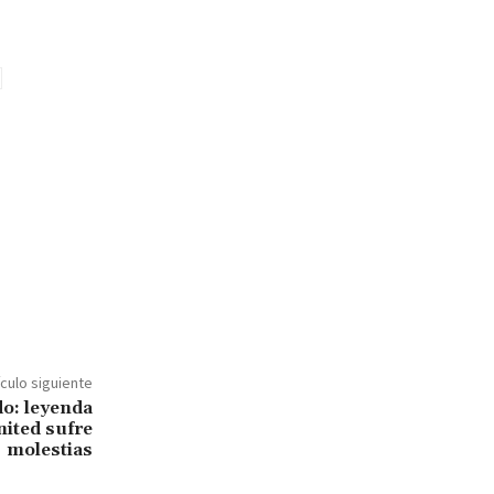
ículo siguiente
do: leyenda
ited sufre
molestias