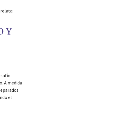
relata:
O Y
esafío
do. A medida
preparados
ndo el