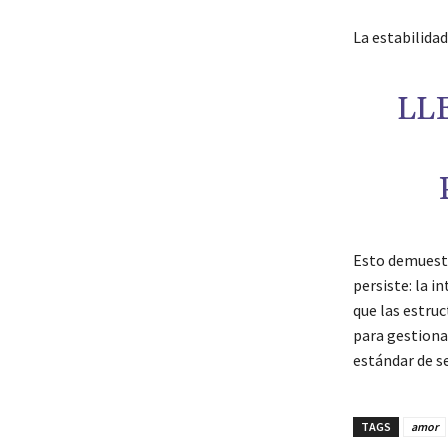
La estabilida
LL
Esto demuest
persiste: la i
que las estru
para gestiona
estándar de s
TAGS
amor