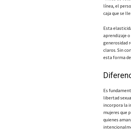
línea, el pers
caja que se l
Esta elastici
aprendizaje o 
generosidad 
claros. Sin c
esta forma de 
Diferen
Es fundamenta
libertad sexua
incorpora la 
mujeres que p
quienes aman
intencionalme