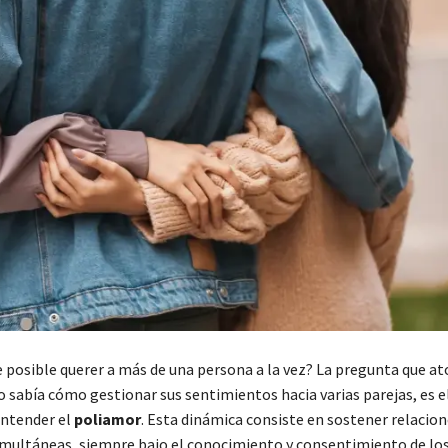
 posible querer a más de una persona a la vez? La pregunta que a
no sabía cómo gestionar sus sentimientos hacia varias parejas, es e
entender el
poliamor
. Esta dinámica consiste en sostener relacion
multáneas, siempre bajo el conocimiento y consentimiento de lo