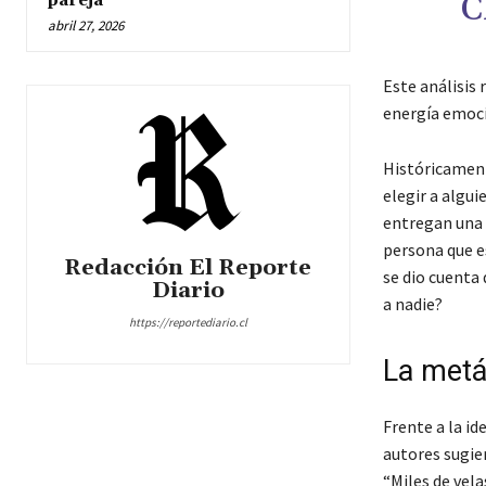
C
pareja
abril 27, 2026
Este análisis 
energía emoci
Históricament
elegir a algui
entregan una 
persona que e
Redacción El Reporte
se dio cuenta 
Diario
a nadie?
https://reportediario.cl
La metá
Frente a la id
autores sugier
“Miles de vela