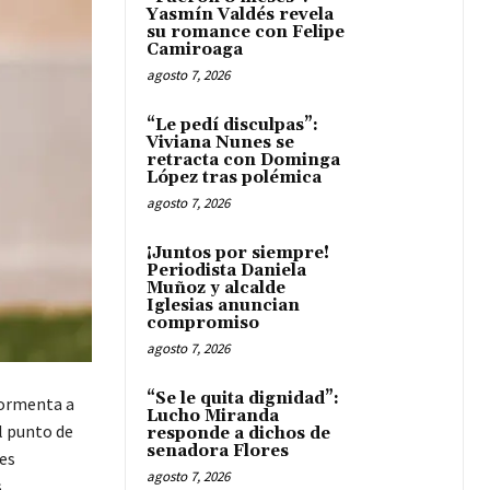
Yasmín Valdés revela
su romance con Felipe
Camiroaga
agosto 7, 2026
“Le pedí disculpas”:
Viviana Nunes se
retracta con Dominga
López tras polémica
agosto 7, 2026
¡Juntos por siempre!
Periodista Daniela
Muñoz y alcalde
Iglesias anuncian
compromiso
agosto 7, 2026
“Se le quita dignidad”:
tormenta a
Lucho Miranda
l punto de
responde a dichos de
senadora Flores
es
agosto 7, 2026
s