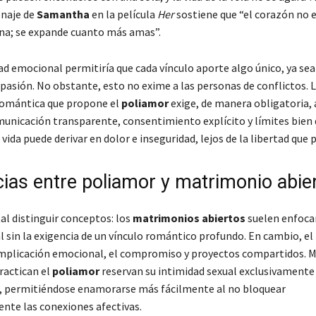
onaje de
Samantha
en la película
Her
sostiene que “el corazón no 
lena; se expande cuanto más amas”.
dad emocional permitiría que cada vínculo aporte algo único, ya se
pasión. No obstante, esto no exime a las personas de conflictos. 
romántica que propone el
poliamor
exige, de manera obligatoria,
omunicación transparente, consentimiento explícito y límites bien 
vida puede derivar en dolor e inseguridad, lejos de la libertad que
cias entre poliamor y matrimonio abie
l distinguir conceptos: los
matrimonios abiertos
suelen enfocar
l sin la exigencia de un vínculo romántico profundo. En cambio, el
implicación emocional, el compromiso y proyectos compartidos. 
ractican el
poliamor
reservan su intimidad sexual exclusivamente
, permitiéndose enamorarse más fácilmente al no bloquear
nte las conexiones afectivas.