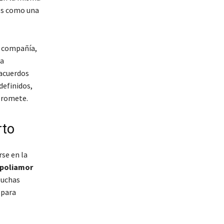
es como una
a compañía,
La
 acuerdos
definidos,
 promete.
rto
se en la
poliamor
Muchas
 para