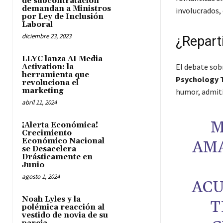
de subcontratación
demandan a Ministros
involucrados, 
por Ley de Inclusión
Laboral
diciembre 23, 2023
¿Reparti
LLYC lanza AI Media
El debate sobr
Activation: la
herramienta que
Psychology 
revoluciona el
marketing
humor, admiti
abril 11, 2024
M
¡Alerta Económica!
Crecimiento
Económico Nacional
AMA
se Desacelera
Drásticamente en
Junio
agosto 1, 2024
ACU
Noah Lyles y la
T
polémica reacción al
vestido de novia de su