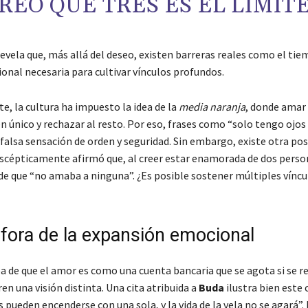
REO QUE TRES ES EL LÍMITE
revela que, más allá del deseo, existen barreras reales como el tie
onal necesaria para cultivar vínculos profundos.
e, la cultura ha impuesto la idea de la
media naranja
, donde amar 
en único y rechazar al resto. Por eso, frases como “solo tengo ojos 
falsa sensación de orden y seguridad. Sin embargo, existe otra pos
scépticamente afirmó que, al creer estar enamorada de dos person
de que “no amaba a ninguna”. ¿Es posible sostener múltiples víncul
fora de la expansión emocional
ea de que el amor es como una cuenta bancaria que se agota si se r
en una visión distinta. Una cita atribuida a
Buda
ilustra bien este
s pueden encenderse con una sola, y la vida de la vela no se agará”