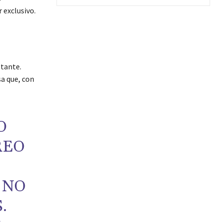
 exclusivo.
stante.
a que, con
O
REO
 NO
.