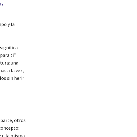
.
mpo y la
significa
para ti”
tura: una
as a la vez,
os sin herir
eparte, otros
 concepto:
. En la misma