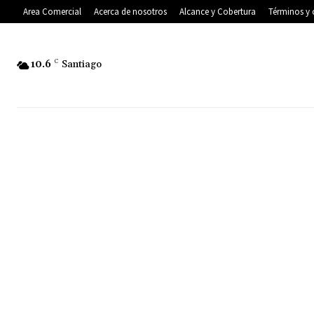
Area Comercial
Acerca de nosotros
Alcance y Cobertura
Términos y 
10.6
C
Santiago