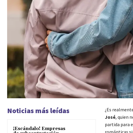
Noticias más leídas
¿Es realmente
José
, quien 
partida para 
¡Escándalo! Empresas
románticas si