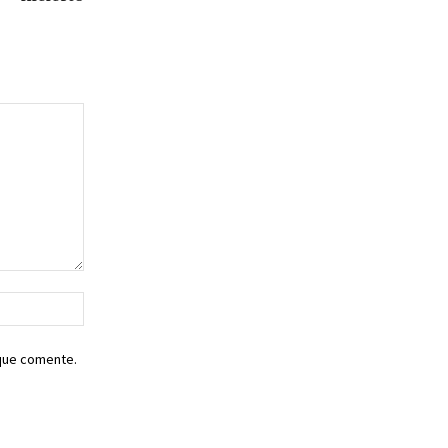
Sitio
web:
 que comente.