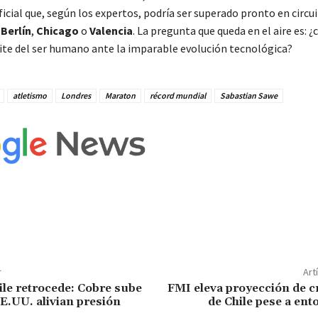
icial que, según los expertos, podría ser superado pronto en circu
o
Berlín
,
Chicago
o
Valencia
. La pregunta que queda en el aire es: ¿c
ite del ser humano ante la imparable evolución tecnológica?
atletismo
Londres
Maraton
récord mundial
Sabastian Sawe
r
Art
ile retrocede: Cobre sube
FMI eleva proyección de c
EE.UU. alivian presión
de Chile pese a ent