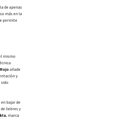
lla de apenas
so más en la
ue permite
 él mismo
técnica
 Rojo
añade
entación y
 sido
 en bajar de
de liebres y
kta
, marca