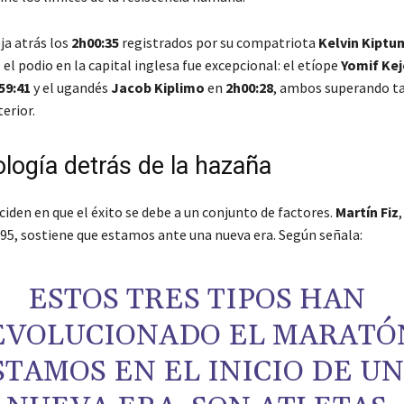
ja atrás los
2h00:35
registrados por su compatriota
Kelvin Kiptu
el podio en la capital inglesa fue excepcional: el etíope
Yomif Kej
59:41
y el ugandés
Jacob Kiplimo
en
2h00:28
, ambos superando t
erior.
ología detrás de la hazaña
iden en que el éxito se debe a un conjunto de factores.
Martín Fiz
95, sostiene que estamos ante una nueva era. Según señala:
ESTOS TRES TIPOS HAN
EVOLUCIONADO EL MARATÓ
STAMOS EN EL INICIO DE U