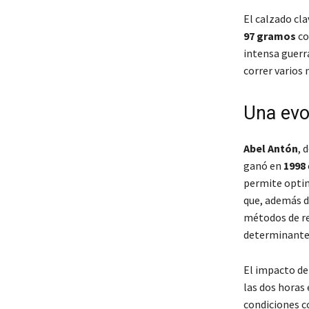
El calzado cla
97 gramos
co
intensa guerr
correr varios
Una evol
Abel Antón
, 
ganó en
1998
permite optim
que, además de
métodos de re
determinante
El impacto de
las dos horas
condiciones c