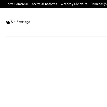
Area Comercial
Acerca de nosotros
Alcance y Cobertura
Términos y 
8
C
Santiago