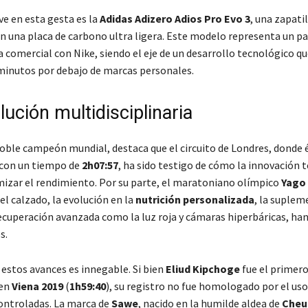
ve en esta gesta es la
Adidas Adizero Adios Pro Evo 3
, una zapati
n una placa de carbono ultra ligera. Este modelo representa un pa
a comercial con Nike, siendo el eje de un desarrollo tecnológico q
 minutos por debajo de marcas personales.
ución multidisciplinaria
doble campeón mundial, destaca que el circuito de Londres, donde
con un tiempo de
2h07:57
, ha sido testigo de cómo la innovación 
izar el rendimiento. Por su parte, el maratoniano olímpico
Yago
l calzado, la evolución en la
nutrición personalizada
, la suplem
cuperación avanzada como la luz roja y cámaras hiperbáricas, han
s.
 estos avances es innegable. Si bien
Eliud Kipchoge
fue el primero
 en
Viena 2019
(
1h59:40
), su registro no fue homologado por el uso 
ontroladas. La marca de
Sawe
, nacido en la humilde aldea de
Cheu