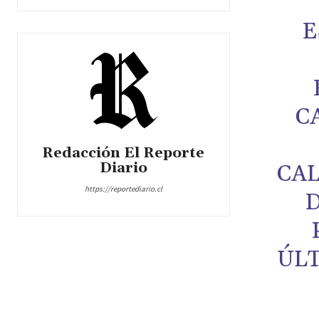
E
C
Redacción El Reporte
Diario
CA
https://reportediario.cl
D
ÚL