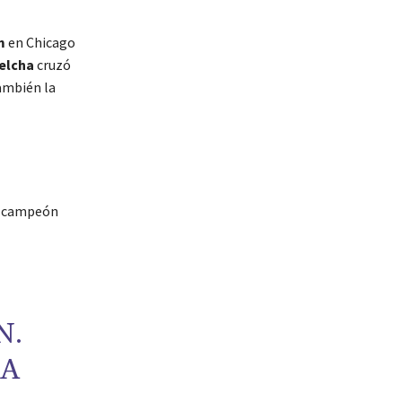
m
en Chicago
elcha
cruzó
ambién la
, campeón
N.
NA