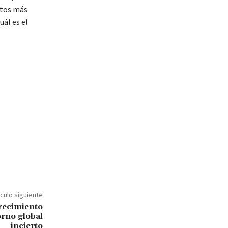
itos más
uál es el
ículo siguiente
recimiento
orno global
incierto