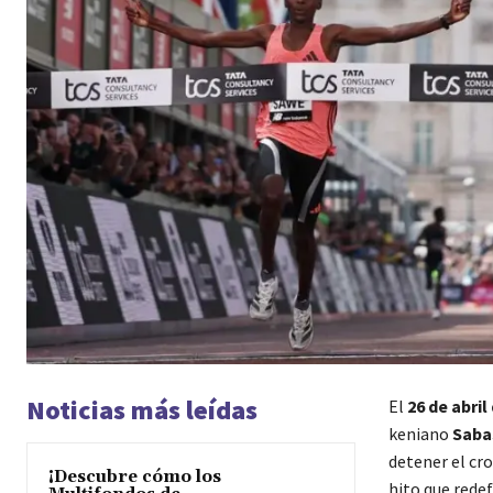
Noticias más leídas
El
26 de abril
keniano
Saba
detener el c
¡Descubre cómo los
hito que redef