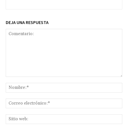
DEJA UNA RESPUESTA
Comentario:
No
Co
ele
Sit
we