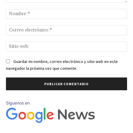
Comentario:
No
Co
ele
Sit
we
Guardar mi nombre, correo electrónico y sitio web en este
navegador la próxima vez que comente.
Síguenos en