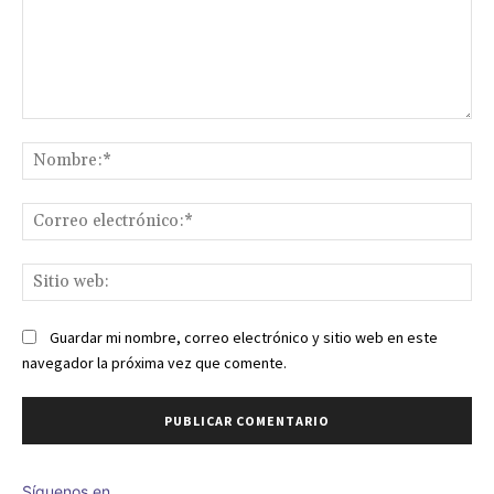
Comentario:
No
Co
ele
Sit
we
Guardar mi nombre, correo electrónico y sitio web en este
navegador la próxima vez que comente.
Síguenos en