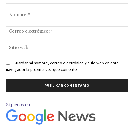
Comentario:
No
Co
ele
Sit
we
Guardar mi nombre, correo electrónico y sitio web en este
navegador la próxima vez que comente.
Síguenos en