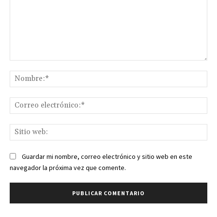
Comentario:
No
Co
ele
Sit
we
Guardar mi nombre, correo electrónico y sitio web en este
navegador la próxima vez que comente.