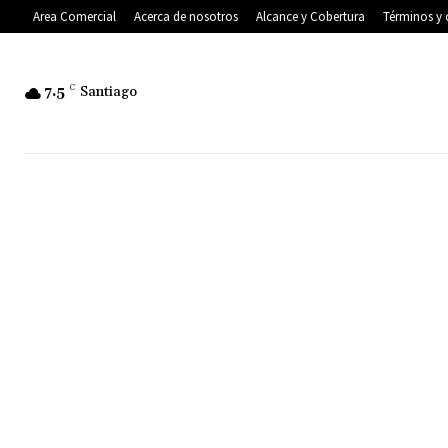
Area Comercial
Acerca de nosotros
Alcance y Cobertura
Términos y 
7.5
C
Santiago