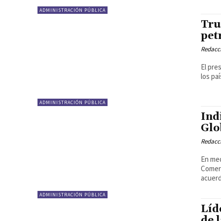
ADMINISTRACIÓN PÚBLICA
Tru
pet
Redacci
El pre
los pa
ADMINISTRACIÓN PÚBLICA
Ind
Glo
Redacci
En med
Comerc
acuerd
ADMINISTRACIÓN PÚBLICA
Líd
de 