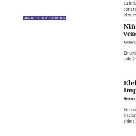
La ind
consta
el nue
ADMINISTRACIÓN PÚBLICA
Niñ
ven
Redacci
En una
solo 2
Ele
Imp
Redacci
En una
Nacion
animale