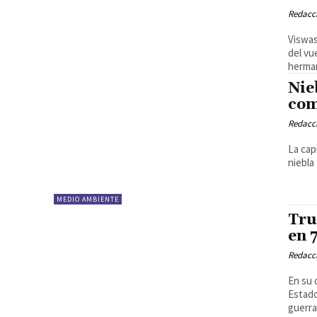
Redacci
Viswas
del vu
herman
Nie
com
Redacci
La cap
niebla
MEDIO AMBIENTE
Tru
en 
Redacci
En su 
Estado
guerra