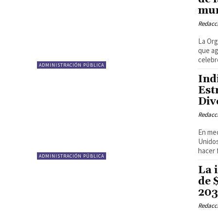
mun
Redacci
La Org
que ag
celebró
ADMINISTRACIÓN PÚBLICA
Ind
Est
Div
Redacci
En med
Unidos
hacer f
ADMINISTRACIÓN PÚBLICA
La 
de 
20
Redacci