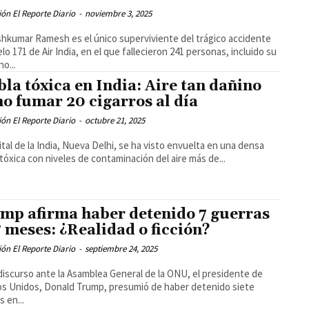
ón El Reporte Diario
-
noviembre 3, 2025
hkumar Ramesh es el único superviviente del trágico accidente
elo 171 de Air India, en el que fallecieron 241 personas, incluido su
o...
bla tóxica en India: Aire tan dañino
o fumar 20 cigarros al día
ón El Reporte Diario
-
octubre 21, 2025
ital de la India, Nueva Delhi, se ha visto envuelta en una densa
 tóxica con niveles de contaminación del aire más de...
mp afirma haber detenido 7 guerras
7 meses: ¿Realidad o ficción?
ón El Reporte Diario
-
septiembre 24, 2025
discurso ante la Asamblea General de la ONU, el presidente de
s Unidos, Donald Trump, presumió de haber detenido siete
s en...