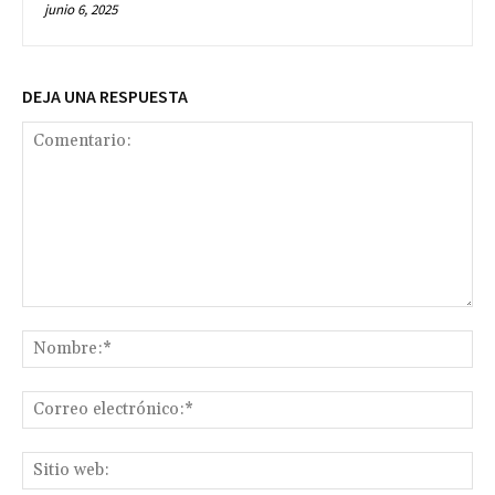
junio 6, 2025
DEJA UNA RESPUESTA
Comentario:
No
Co
ele
Sit
we