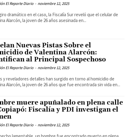
ón El Reporte Diario
-
noviembre 12, 2025
giro dramático en el caso, la Fiscalía Sur reveló que el celular de
ina Alarcón, la joven de 26 años asesinada en...
elan Nuevas Pistas Sobre el
icidio de Valentina Alarcón:
ntifican al Principal Sospechoso
ón El Reporte Diario
-
noviembre 12, 2025
 y reveladores detalles han surgido en torno al homicidio de
ina Alarcón, la joven de 26 años que fue encontrada sin vida en...
bre muere apuñalado en plena calle
Copiapó: Fiscalía y PDI investigan el
men
ón El Reporte Diario
-
noviembre 12, 2025
hecho lamentable, un hombre fue encontrado muerto en plena