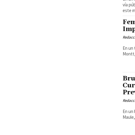
vía pú
este mi
Fem
Imp
Redacci
En un 
Montt,
Bru
Cur
Pre
Redacci
En un 
Maule,