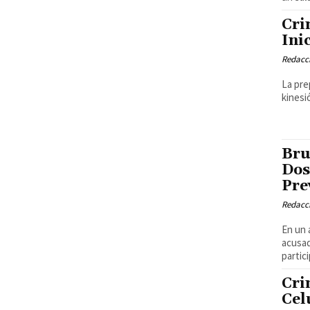
Cri
Ini
Redacci
La prep
kinesi
Bru
Dos
Pre
Redacci
En un 
acusad
partic
Cri
Cel