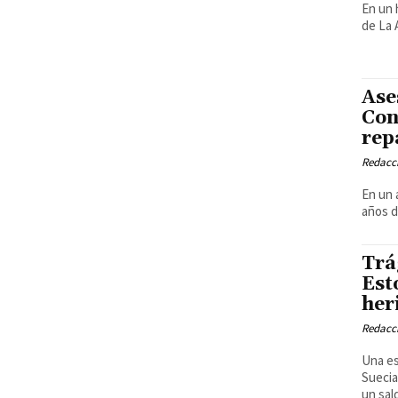
En un 
de La 
Ase
Con
rep
Redacci
En un 
años d
Trá
Est
her
Redacci
Una es
Suecia
un sald