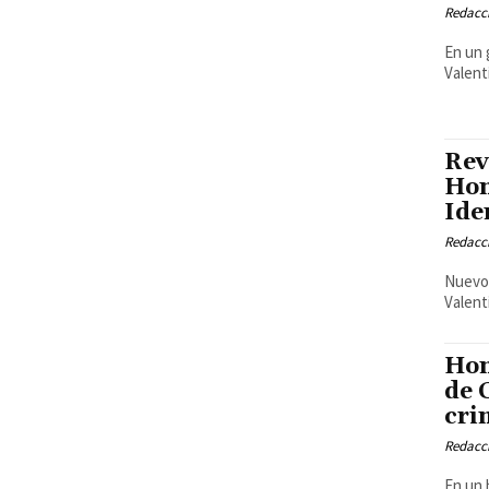
Redacci
En un 
Valent
Rev
Hom
Ide
Redacci
Nuevos
Valent
Hom
de 
cri
Redacci
En un 