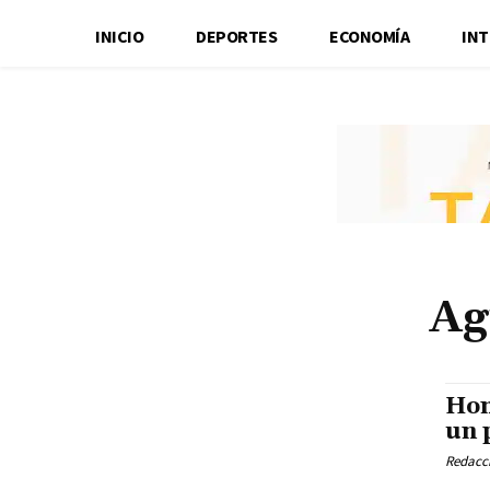
INICIO
DEPORTES
ECONOMÍA
IN
Ag
Hom
un 
Redacci