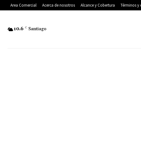
Area Comercial
Acerca de nosotros
Alcance y Cobertura
Términos y 
10.6
C
Santiago