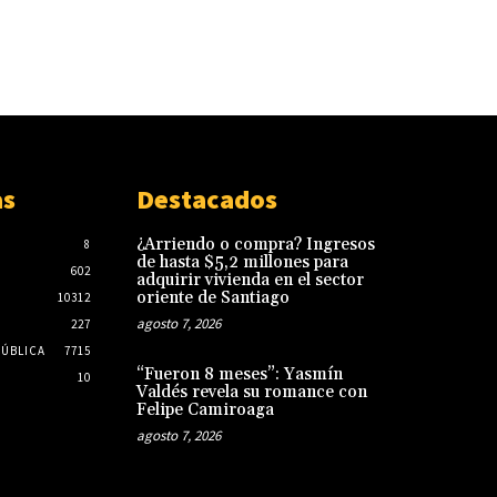
as
Destacados
¿Arriendo o compra? Ingresos
8
de hasta $5,2 millones para
602
adquirir vivienda en el sector
oriente de Santiago
10312
agosto 7, 2026
227
PÚBLICA
7715
“Fueron 8 meses”: Yasmín
10
Valdés revela su romance con
Felipe Camiroaga
agosto 7, 2026