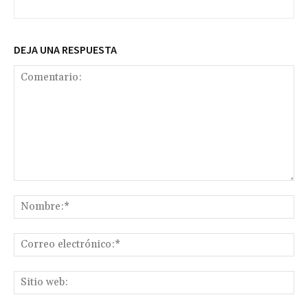
DEJA UNA RESPUESTA
Comentario:
No
Co
ele
Sit
we