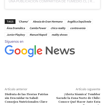
UNA PUBLICACIÓN COMPARTIDA DE TUMEDIO.CL | REVISTA DIGITAL (@TUMEDIO)
TAGS
'Chama'
Alessia de Gran Hermano
Angélica Sepúlveda
Área Dramática
Camila Power
chico reality
controversia
Junior Playboy
Manuel Napoli
reality shows
Síguenos en
Artículo anterior
Artículo siguiente
Disfruta de las Fiestas Patrias
¡Alerta Sísmica! Temblor
sin Descuidar tu Salud:
Sacude la Zona Norte de Chile:
Consejos Nutricionales Clave
Conoce Qué Hacer Ante Esta