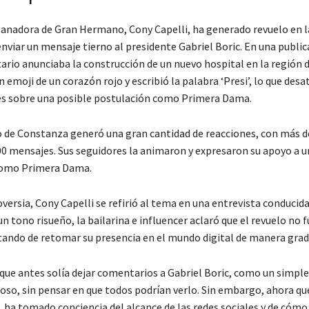
anadora de Gran Hermano, Cony Capelli, ha generado revuelo en l
enviar un mensaje tierno al presidente Gabriel Boric. En una public
ario anunciaba la construcción de un nuevo hospital en la región 
n emoji de un corazón rojo y escribió la palabra ‘Presi’, lo que desa
s sobre una posible postulación como Primera Dama.
 de Constanza generó una gran cantidad de reacciones, con más d
300 mensajes. Sus seguidores la animaron y expresaron su apoyo a 
como Primera Dama.
versia, Cony Capelli se refirió al tema en una entrevista conducid
n tono risueño, la bailarina e influencer aclaró que el revuelo no 
atando de retomar su presencia en el mundo digital de manera grad
que antes solía dejar comentarios a Gabriel Boric, como un simple
oso, sin pensar en que todos podrían verlo. Sin embargo, ahora qu
, ha tomado conciencia del alcance de las redes sociales y de cómo