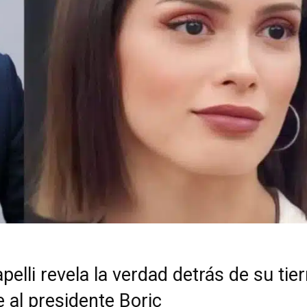
elli revela la verdad detrás de su tie
 al presidente Boric