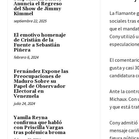
Anuncia el Regreso
del Show de Jimmy
La flamante g
Kimmel
sociales tras 
septiembre 22, 2025
que el mandat
El emotivo homenaje
Cony utilizó u
de Cristián de la
especulacione
Fuente a Sebastián
Piñera
febrero 6, 2024
El comentario
gusta y casi 
Fernández Expone las
candidatura 
Preocupaciones de
Maduro Sobre su
Papel de Observador
Ante la contro
Electoral en
Venezuela
Michaux. Con u
julio 24, 2024
y que está tr
Yamila Reyna
Cony admitió 
confirma que habló
con Priscilla Vargas
mensaje cariñ
tras polémica broma
figura pública