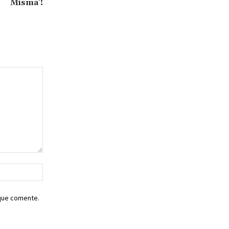
Misma’!
Sitio
web:
 que comente.