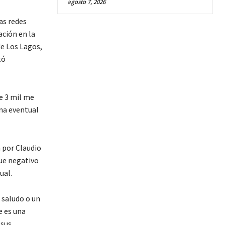
agosto 7, 2026
as redes
ación en la
de Los Lagos,
tó
e 3 mil me
una eventual
a por Claudio
fue negativo
ual.
 saludo o un
e es una
 sus