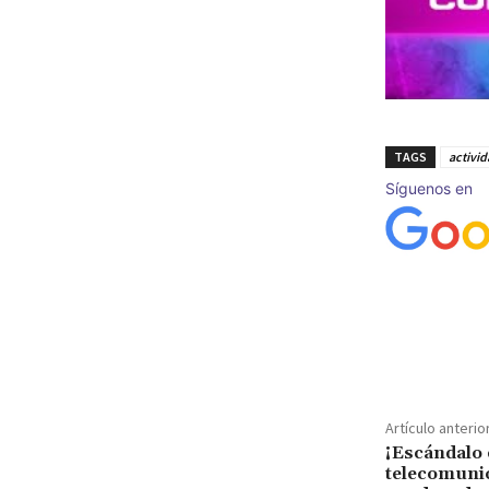
TAGS
activi
Síguenos en
Cuota
Artículo anterio
¡Escándalo 
telecomunic