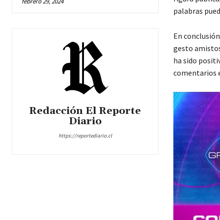
febrero 29, 2024
palabras pued
En conclusión
gesto amistos
ha sido positi
comentarios e
Redacción El Reporte
Diario
https://reportediario.cl