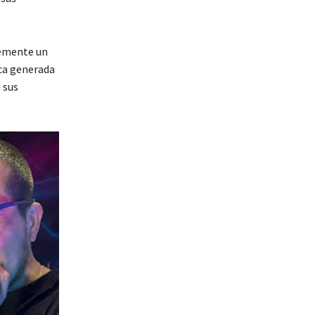
lemente un
ica generada
 sus