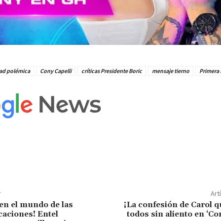
dad polémica
Cony Capelli
críticas Presidente Boric
mensaje tierno
Primera
r
Art
en el mundo de las
¡La confesión de Carol q
aciones! Entel
todos sin aliento en ‘C