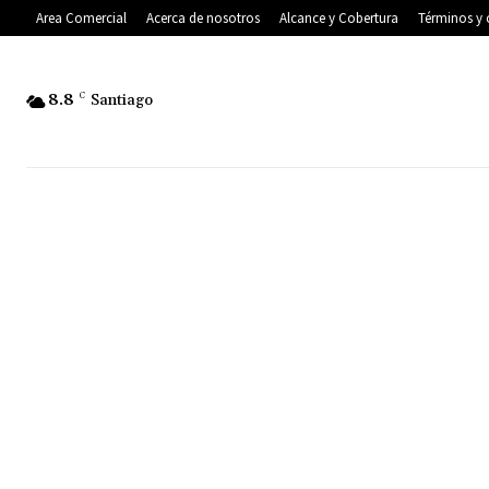
Area Comercial
Acerca de nosotros
Alcance y Cobertura
Términos y 
8.8
C
Santiago